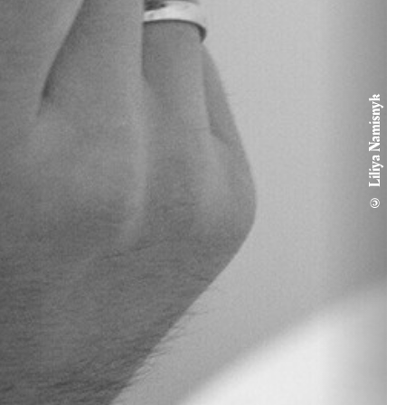
© Liliya Namisnyk