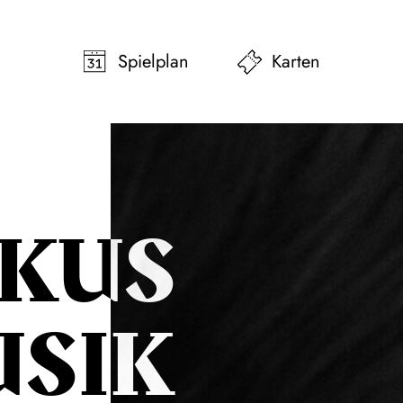
pringen
Zum Footer springen
Spielplan
Karten
KUS
SIK