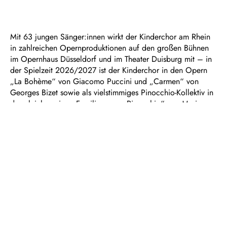
Mit 63 jungen Sänger:innen wirkt der Kinderchor am Rhein
in zahlreichen Opernproduktionen auf den großen Bühnen
im Opernhaus Düsseldorf und im Theater Duisburg mit – in
der Spielzeit 2026/2027 ist der Kinderchor in den Opern
„La Bohème“ von Giacomo Puccini und „Carmen“ von
Georges Bizet sowie als vielstimmiges Pinocchio-Kollektiv in
der gleichnamigen Familienoper „Pinocchio“ von Marius
Schötz und Marthe Meinhold zu erleben. Die jüngsten
Stimmen der Deutschen Oper am Rhein und ein Ensemble
der Duisburger Philharmoniker feiern zudem musikalisch den
Sommer. Mit Liedern aus aller Welt, geistlichen Werken und
Melodien aus der Pop-Musik gestaltet der Kinderchor am
Rhein ein Sonntagskonzert für die ganze Familie.