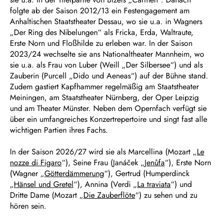
folgte ab der Saison 2012/13 ein Festengagement am
Anhaltischen Staatstheater Dessau, wo sie u.a. in Wagners
„Der Ring des Nibelungen“ als Fricka, Erda, Waltraute,
Erste Norn und Floßhilde zu erleben war. In der Saison
2023/24 wechselte sie ans Nationaltheater Mannheim, wo
sie u.a. als Frau von Luber (Weill „Der Silbersee“) und als
Zauberin (Purcell „Dido und Aeneas“) auf der Bühne stand.
Zudem gastiert Kapfhammer regelmäßig am Staatstheater
Meiningen, am Staatstheater Nürnberg, der Oper Leipzig
und am Theater Münster. Neben dem Opernfach verfügt sie
über ein umfangreiches Konzertrepertoire und singt fast alle
wichtigen Partien ihres Fachs.
In der Saison 2026/27 wird sie als Marcellina (Mozart „
Le
nozze di Figaro
“), Seine Frau (Janáček „
Jenůfa
“), Erste Norn
(Wagner „
Götterdämmerung
“), Gertrud (Humperdinck
„
Hänsel und Gretel
“), Annina (Verdi „
La traviata
“) und
Dritte Dame (Mozart „
Die Zauberflöte
“) zu sehen und zu
hören sein.