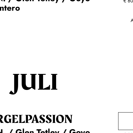
€
80
ntero
A
JULI
RGEL­PASSION
. / Glen Tetley / Goyo