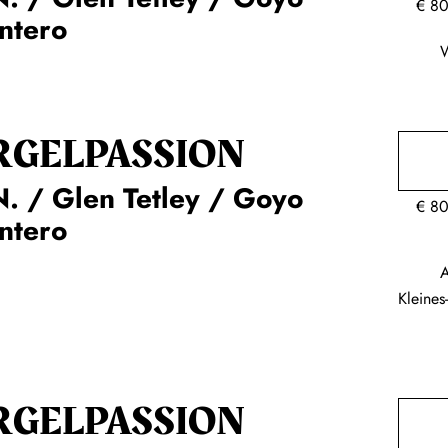
€
80
ntero
RGEL­PASSION
. / Glen Tetley / Goyo
€
80
ntero
A
Kleine
RGEL­PASSION