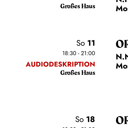
Großes Haus
Mo
O
So
11
18:30 - 21:00
N.N
AUDIODESKRIPTION
Mo
Großes Haus
O
So
18