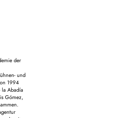
demie der
 Bühnen- und
 von 1994
e la Abadía
Luis Gómez,
usammen.
agentur