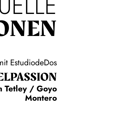
UELLE
ONEN
mit EstudiodeDos
L­PASSION
n Tetley / Goyo
Montero