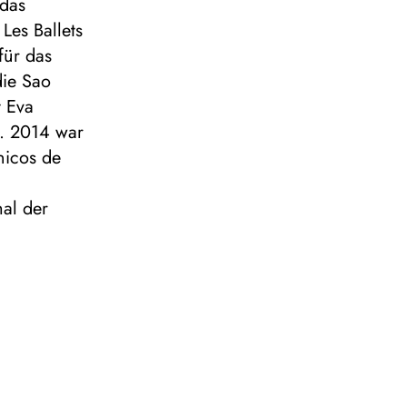
 das
Les Ballets
für das
die Sao
t Eva
z. 2014 war
nicos de
al der