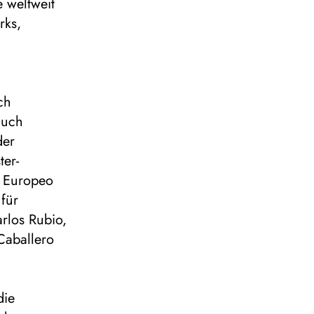
 weltweit
rks,
ch
auch
der
ter-
o Europeo
für
rlos Rubio,
Caballero
die