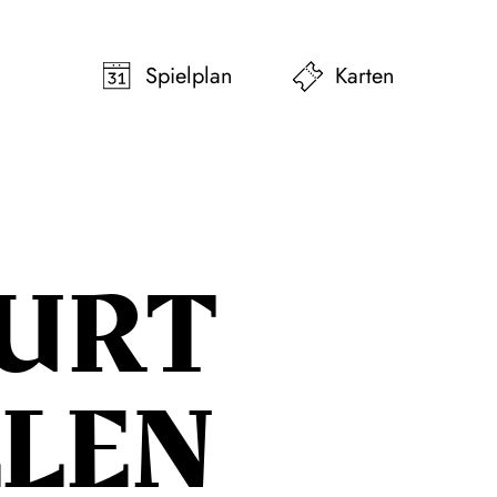
pringen
Zum Footer springen
Spielplan
Karten
URT
LLEN