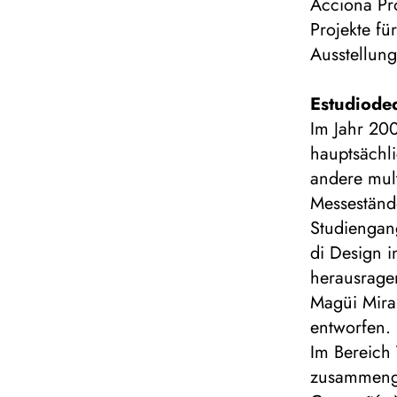
Acciona Pro
Projekte f
Ausstellun
Estudiode
Im Jahr 200
hauptsächl
andere mult
Messestände
Studiengan
di Design i
herausrage
Magüi Mira
entworfen.
Im Bereich
zusammengea