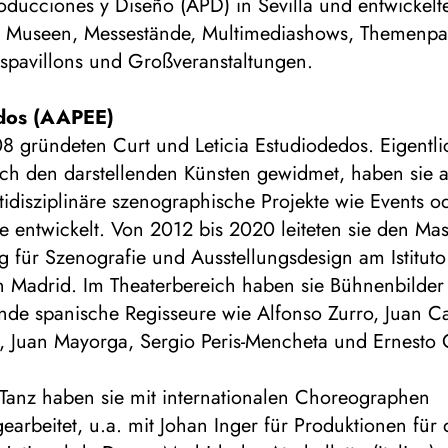
ducciones y Diseño (APD) in Sevilla und entwickelte
ür Museen, Messestände, Multimediashows, Themenpa
gspavillons und Großveranstaltungen.
dos (AAPEE)
8 gründeten Curt und Leticia Estudiodedos. Eigentli
ich den darstellenden Künsten gewidmet, haben sie 
idisziplinäre szenographische Projekte wie Events o
 entwickelt. Von 2012 bis 2020 leiteten sie den Mas
g für Szenografie und Ausstellungsdesign am Istitut
n Madrid. Im Theaterbereich haben sie Bühnenbilder 
nde spanische Regisseure wie Alfonso Zurro, Juan Ca
, Juan Mayorga, Sergio Peris-Mencheta und Ernesto 
 Tanz haben sie mit internationalen Choreographen
rbeitet, u.a. mit Johan Inger für Produktionen für 