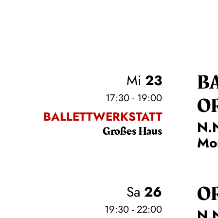
B
Mi
23
17:30 - 19:00
O
BALLETTWERKSTATT
N.N
Großes Haus
Mo
O
Sa
26
19:30 - 22:00
N.N