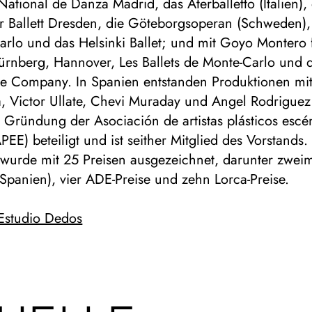
tional de Danza Madrid, das Aterballetto (Italien),
 Ballett Dresden, die Göteborgsoperan (Schweden), 
rlo und das Helsinki Ballet; und mit Goyo Montero 
Nürnberg, Hannover, Les Ballets de Monte-Carlo und 
e Company. In Spanien entstanden Produktionen mi
, Victor Ullate, Chevi Muraday und Angel Rodrigue
 Gründung der Asociación de artistas plásticos escé
EE) beteiligt und ist seither Mitglied des Vorstands.
 wurde mit 25 Preisen ausgezeichnet, darunter zweim
Spanien), vier ADE-Preise und zehn Lorca-Preise.
 Estudio Dedos