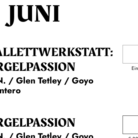
JUNI
ALLETT­WERKSTATT:
RGEL­PASSION
Ein
. / Glen Tetley / Goyo
ntero
RGEL­PASSION
. / Glen Tetley / Goyo