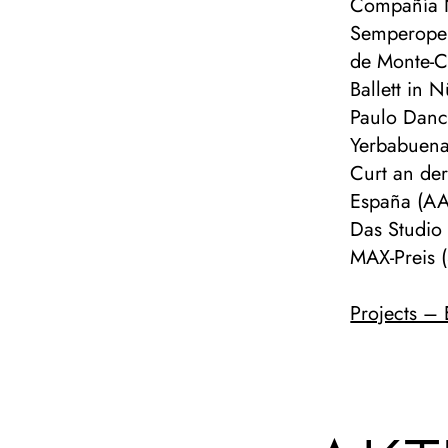
Compañía Na
Semperoper
de Monte-Ca
Ballett in 
Paulo Danc
Yerbabuena
Curt an der
España (AAP
Das Studio
MAX-Preis (
Projects –