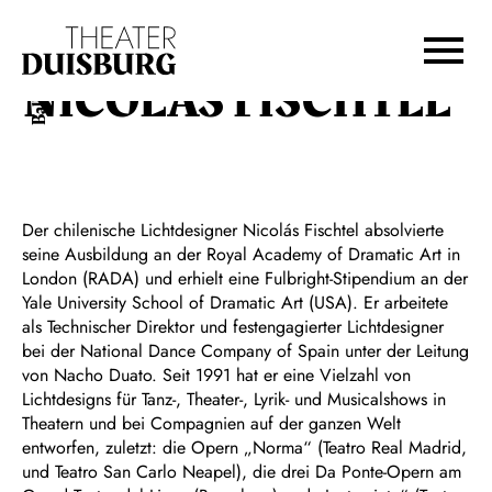
Zur Hauptnavigation springen
Zum Hauptinhalt springen
Zum Footer springen
NICOLÁS FISCHTEL
Ballett
Der chilenische Lichtdesigner Nicolás Fischtel absolvierte
seine Ausbildung an der Royal Academy of Dramatic Art in
London (RADA) und erhielt eine Fulbright-Stipendium an der
Yale University School of Dramatic Art (USA). Er arbeitete
als Technischer Direktor und festengagierter Lichtdesigner
bei der National Dance Company of Spain unter der Leitung
von Nacho Duato. Seit 1991 hat er eine Vielzahl von
Lichtdesigns für Tanz-, Theater-, Lyrik- und Musicalshows in
Theatern und bei Compagnien auf der ganzen Welt
entworfen, zuletzt: die Opern „Norma“ (Teatro Real Madrid,
und Teatro San Carlo Neapel), die drei Da Ponte-Opern am