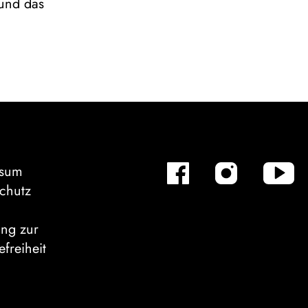
 und das
ssum
chutz
ung zur
efreiheit