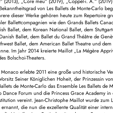
 (2013), „Core meu“ (2019), „Coppél-i. A.“ (2019
Bekanntheitsgrad von Les Ballets de Monte-Carlo be
rere dieser Werke gehören heute zum Repertoire gr
naler Ballettcompagnien wie den Grands Ballets Cana
sh Ballet, dem Korean National Ballet, dem Stuttgarte
Danish Ballet, dem Ballet du Grand Théâtre de Gen
thwest Ballet, dem American Ballet Theatre und dem 
anne. Im Jahr 2014 kreierte Maillot „La Mégère Appri
 des Bolschoi-Theaters.
n Monaco erlebte 2011 eine große und historische V
orsitz Seiner Königlichen Hoheit, der Prinzessin vo
allets de Monte-Carlo das Ensemble Les Ballets de M
 Dance Forum und die Princess Grace Academy in 
stitution vereint. Jean-Christophe Maillot wurde zum L
 ernannt, die nun die exzellente Qualität einer inter