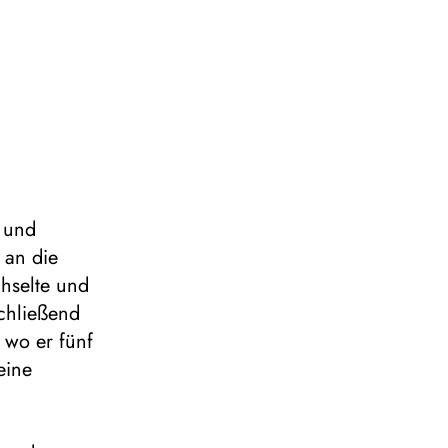
z und
 an die
hselte und
chließend
 wo er fünf
eine