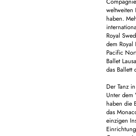
Compagnie“
weltweiten 
haben. Meh
internatio
Royal Swedi
dem Royal 
Pacific Nor
Ballet Laus
das Ballett
Der Tanz i
Unter dem V
haben die B
das Monaco
einzigen In
Einrichtung