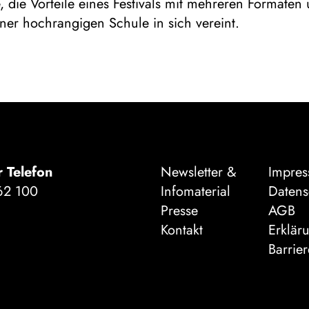
die Vorteile eines Festivals mit mehreren Formaten
iner hochrangigen Schule in sich vereint.
r Telefon
Newsletter &
Impre
62 100
Infomaterial
Datens
Presse
AGB
Kontakt
Erklär
Barrier