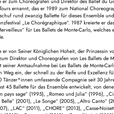
 er zum Choreografen und Direktor des Ballet du G
 Tours ernannt, das er 1989 zum National Choreogra
schuf rund zwanzig Ballette für dieses Ensemble un
nzfestival „Le Chorégraphique“. 1987 kreierte er da
rveilleux“ für Les Ballets de Monte-Carlo, welches 
e.
er von Seiner Königlichen Hoheit, der Prinzessin v
zum Direktor und Choreografen von Les Ballets de M
t seiner Amtsaufnahme bei Les Ballets de Monte-Carl
 Weg ein, der schnell zu der Reife und Exzellenz füh
50 Tänzer*innen umfassende Compagnie seit 30 Jahr
 fast 45 Ballette für das Ensemble entwickelt, von den
un pays sage“ (1995), „Romeo und Julia“ (1996), „Ci
 Belle“ (2001), „Le Songe“ (2005), „Altro Canto“ (
007), „LAC“ (2011), „CHORE“ (2013), „Casse-Noiset