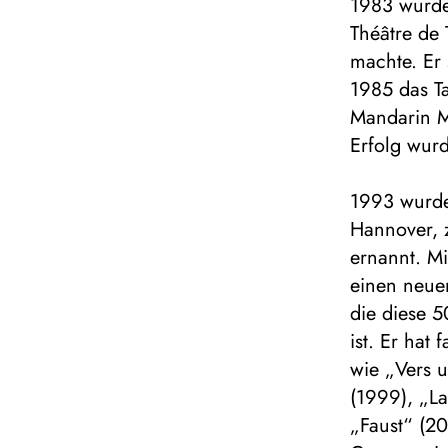
1983 wurde
Théâtre de
machte. Er 
1985 das Ta
Mandarin Me
Erfolg wurd
1993 wurde 
Hannover, 
ernannt. Mi
einen neuen
die diese 
ist. Er hat
wie „Vers 
(1999), „La
„Faust“ (2