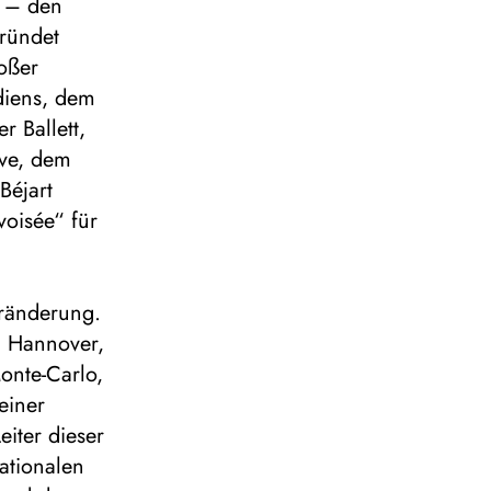
) – den
gründet
oßer
diens, dem
r Ballett,
ève, dem
Béjart
voisée“ für
eränderung.
n Hannover,
onte-Carlo,
einer
eiter dieser
nationalen