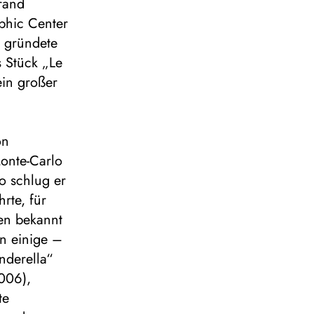
rand
phic Center
d gründete
s Stück „Le
ein großer
on
onte-Carlo
o schlug er
rte, für
en bekannt
en einige –
nderella“
2006),
te