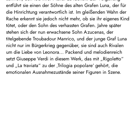
entführt sie einen der Söhne des alten Grafen Luna, der für
die Hinrichtung verantwortlich ist. Im gleißenden Wahn der
Rache erkennt sie jedoch nicht mehr, ob sie ihr eigenes Kind
tötet, oder den Sohn des verhassten Grafen. Jahre später
stehen sich der nun erwachsene Sohn Azucenas, der
titelgebende Troubadour Manrico, und der junge Graf Luna
nicht nur im Bürgerkrieg gegenüber, sie sind auch Rivalen
um die Liebe von Leonora... Packend und melodienreich
setzt Giuseppe Verdi in diesem Werk, das mit „Rigoletto“
und „La traviata“ zu der ‚Trilogia popolare‘ gehört, die
emotionalen Ausnahmezustände seiner Figuren in Szene.
Dauer: ca. 2½ Stunden, eine Pause
In italienischer Sprache mit deutschen Übertiteln
Empfohlen ab 14 Jahren
Dramma lirico in vier Teilen
Libretto von Salvadore Cammarano und Leone