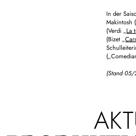
In der Sai
Makintosh 
(Verdi „
La t
(Bizet „
Car
Schulleiter
(„Comedian
(Stand 05/
AKT