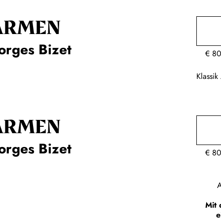
ARMEN
orges Bizet
€
80
Klassi
ARMEN
orges Bizet
€
80
A
Mit 
e