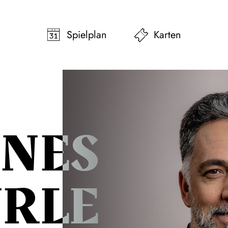
pringen
Zum Footer springen
Spielplan
Karten
NES
RLE