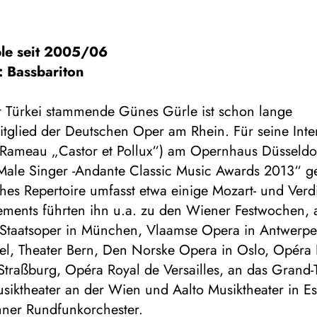
le seit 2005/06
: Bassbariton
r Türkei stammende Günes Gürle ist schon lange
tglied der Deutschen Oper am Rhein. Für seine Inter
 (Rameau „Castor et Pollux“) am Opernhaus Düsseldo
Male Singer -Andante Classic Music Awards 2013“ ge
es Repertoire umfasst etwa einige Mozart- und Verdi
ments führten ihn u.a. zu den Wiener Festwochen, 
 Staatsoper in München, Vlaamse Opera in Antwerpe
sel, Theater Bern, Den Norske Opera in Oslo, Opéra 
Straßburg, Opéra Royal de Versailles, an das Grand-
siktheater an der Wien und Aalto Musiktheater in E
er Rundfunkorchester.