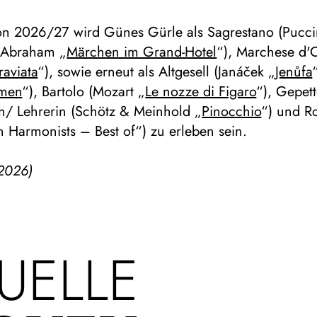
son 2026/27 wird Günes Gürle als Sagrestano (Pucci
(Abraham „
Märchen im Grand-Hotel
“), Marchese d'
raviata
“), sowie erneut als Altgesell (Janáček „
Jenůfa
men
“), Bartolo (Mozart „
Le nozze di Figaro
“), Gepet
in/ Lehrerin (Schötz & Meinhold „
Pinocchio
“) und R
 Harmonists – Best of“) zu erleben sein.
2026)
UELLE