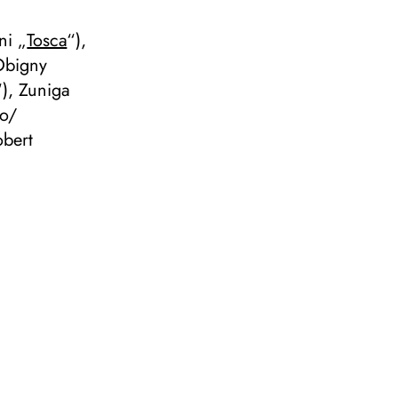
ni „
Tosca
“),
Obigny
“), Zuniga
to/
obert