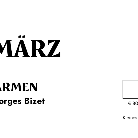
MÄRZ
ARMEN
orges Bizet
€
80
Kleine