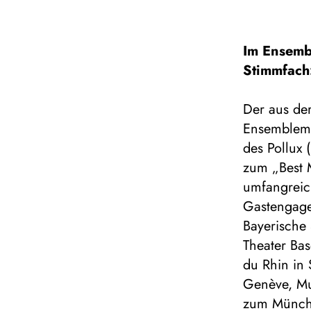
Im Ensemb
Stimmfach
Der aus de
Ensemblemi
des Pollux
zum „Best 
umfangreich
Gastengage
Bayerische
Theater Ba
du Rhin in 
Genève, Mu
zum Münchn