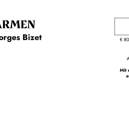
ARMEN
orges Bizet
€
80
A
Mit 
e