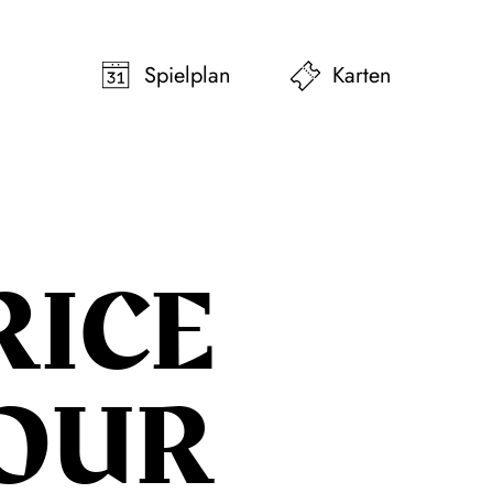
pringen
Zum Footer springen
Spielplan
Karten
RICE
OUR