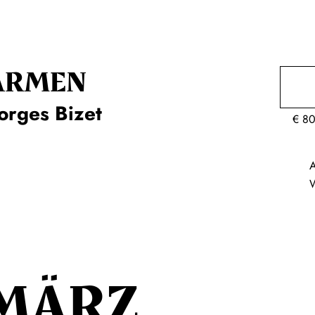
ARMEN
orges Bizet
€
80
A
MÄRZ