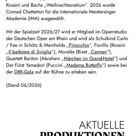
Rossini und Bachs „Weihnachtsoratium“. 2026 wurde
Conrad Chatterton für die Internationale Meistersinger
Akademie (IMA) ausgewählt.
Mit der Spielzeit 2026/27 wird er Mitglied im Opernstudio
der Deutschen Oper am Rhein und wird als Schulkind Carlo
/ Fee in Schötz & Meinholds „
Pinocchio
“, Fiorillo (Rossini
„
Il barbiere di Siviglia
“), Moralès (Bizet „
Carmen
“),
Quartett Bariton (Abraham „
Märchen im Grand-Hotel
“) und
Der Fürst Yamadori (Puccini „
Madama Butterfly
“) sowie bei
der
DRK-Gala
auf der Bühne zu erleben sein.
(Stand 06/2026)
AKTUELLE
PRODUKTIONEN