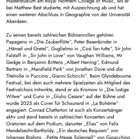
Masterstudium am Royal Northern College of Music, wo er
bei Matthew Best studierte, mit Auszeichnung ab und hat
einen weiteren Abschluss in Geographie von der Universität
Aberdeen.
Zu seinen bereits zahlreichen Bühnenrollen gehören
Papageno in „Die Zauberflöte“, Peter Besenbinder in
„Hänsel und Gretel“, Guglielmo in „Così fan tutte“, Sir John
Falstaff in „Sir John in Love“ von Vaughan Williams, Mr
Gedge in Benjamin Brittens „Albert Herring“, Edmund
Bertram in „Mansfield Park“ von Jonathan Dove und die
Titelrolle in Puccinis „Gianni Schicchi“. Beim Glyndebourne
Festival, bei dem auch mehrere Spielzeiten als Mitglied des
Festivalchors mitwirkte, stand er als Kromow in „Die lustige
Witwe“ und Curio in „Giulio Cesare“ auf der Bühne und
wurde 2025 als Cover für Schaunard in „La Bohème“
engagiert. Conrad Chatterton ist auch als Konzertsänger
aktiv und stand bereits in zahlreichen Konzerten und
Oratorien auf dem Podium, darunter „Elias“ von Felix
Mendelssohn-Bartholdy, „Ein deutsches Requiem“ von
Johannes Brahms, „Petite Messe Solennell“ von Gioacchino