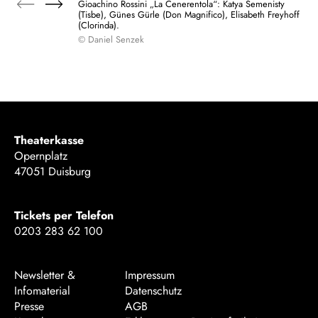
Gioachino Rossini „La Cenerentola“: Katya Semenisty
(Tisbe), Günes Gürle (Don Magnifico), Elisabeth Freyhoff
(Clorinda).
© Daniel Senzek
Theaterkasse
Opernplatz
47051 Duisburg
Tickets per Telefon
0203 283 62 100
Newsletter &
Impressum
Infomaterial
Datenschutz
Presse
AGB