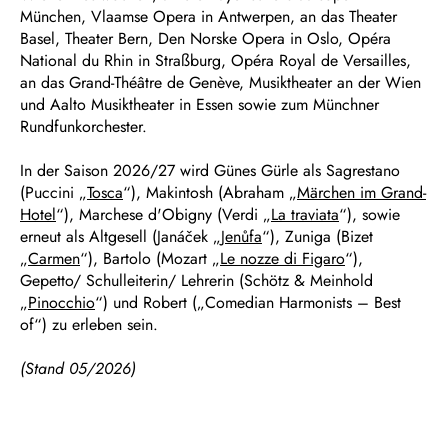
München, Vlaamse Opera in Antwerpen, an das Theater
Basel, Theater Bern, Den Norske Opera in Oslo, Opéra
National du Rhin in Straßburg, Opéra Royal de Versailles,
an das Grand-Théâtre de Genève, Musiktheater an der Wien
und Aalto Musiktheater in Essen sowie zum Münchner
Rundfunkorchester.
In der Saison 2026/27 wird Günes Gürle als Sagrestano
(Puccini „
Tosca
“), Makintosh (Abraham „
Märchen im Grand-
Hotel
“), Marchese d'Obigny (Verdi „
La traviata
“), sowie
erneut als Altgesell (Janáček „
Jenůfa
“), Zuniga (Bizet
„
Carmen
“), Bartolo (Mozart „
Le nozze di Figaro
“),
Gepetto/ Schulleiterin/ Lehrerin (Schötz & Meinhold
„
Pinocchio
“) und Robert („Comedian Harmonists – Best
of“) zu erleben sein.
(Stand 05/2026)