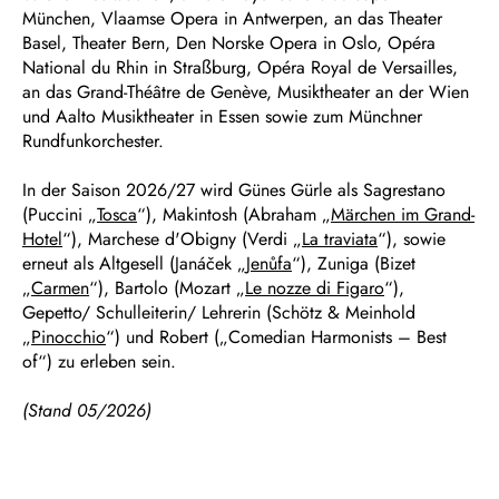
München, Vlaamse Opera in Antwerpen, an das Theater
Basel, Theater Bern, Den Norske Opera in Oslo, Opéra
National du Rhin in Straßburg, Opéra Royal de Versailles,
an das Grand-Théâtre de Genève, Musiktheater an der Wien
und Aalto Musiktheater in Essen sowie zum Münchner
Rundfunkorchester.
In der Saison 2026/27 wird Günes Gürle als Sagrestano
(Puccini „
Tosca
“), Makintosh (Abraham „
Märchen im Grand-
Hotel
“), Marchese d'Obigny (Verdi „
La traviata
“), sowie
erneut als Altgesell (Janáček „
Jenůfa
“), Zuniga (Bizet
„
Carmen
“), Bartolo (Mozart „
Le nozze di Figaro
“),
Gepetto/ Schulleiterin/ Lehrerin (Schötz & Meinhold
„
Pinocchio
“) und Robert („Comedian Harmonists – Best
of“) zu erleben sein.
(Stand 05/2026)