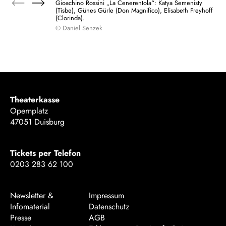
Gioachino Rossini „La Cenerentola“: Katya Semenisty
(Tisbe), Günes Gürle (Don Magnifico), Elisabeth Freyhoff
(Clorinda).
© Daniel Senzek
Theaterkasse
Opernplatz
47051 Duisburg
Tickets per Telefon
0203 283 62 100
Newsletter &
Impressum
Infomaterial
Datenschutz
Presse
AGB