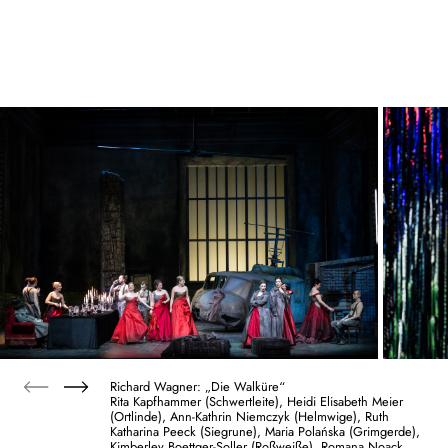
Richard Wagner: „Die Walküre“
Rita Kapfhammer (Schwertleite), Heidi Elisabeth Meier
(Ortlinde), Ann-Kathrin Niemczyk (Helmwige), Ruth
Katharina Peeck (Siegrune), Maria Polańska (Grimgerde),
Kimberley Boettger-Soller (Roßweiße), Romana Noack