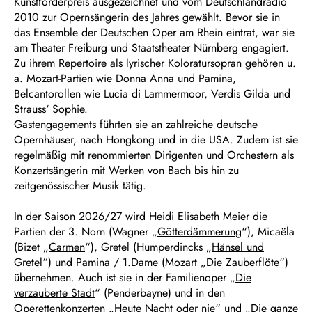
Kunstförderpreis ausgezeichnet und vom Deutschlandradio
2010 zur Opernsängerin des Jahres gewählt. Bevor sie in
das Ensemble der Deutschen Oper am Rhein eintrat, war sie
am Theater Freiburg und Staatstheater Nürnberg engagiert.
Zu ihrem Repertoire als lyrischer Koloratursopran gehören u.
a. Mozart-Partien wie Donna Anna und Pamina,
Belcantorollen wie Lucia di Lammermoor, Verdis Gilda und
Strauss‘ Sophie.
Gastengagements führten sie an zahlreiche deutsche
Opernhäuser, nach Hongkong und in die USA. Zudem ist sie
regelmäßig mit renommierten Dirigenten und Orchestern als
Konzertsängerin mit Werken von Bach bis hin zu
zeitgenössischer Musik tätig.
In der Saison 2026/27 wird Heidi Elisabeth Meier die
Partien der 3. Norn (Wagner „
Götterdämmerung
“), Micaëla
(Bizet „
Carmen
“), Gretel (Humperdincks „
Hänsel und
Gretel
“) und Pamina / 1.Dame (Mozart „
Die Zauberflöte
“)
übernehmen. Auch ist sie in der Familienoper „
Die
verzauberte Stadt
“ (Penderbayne) und in den
Operettenkonzerten „
Heute Nacht oder nie
“ und „
Die ganze