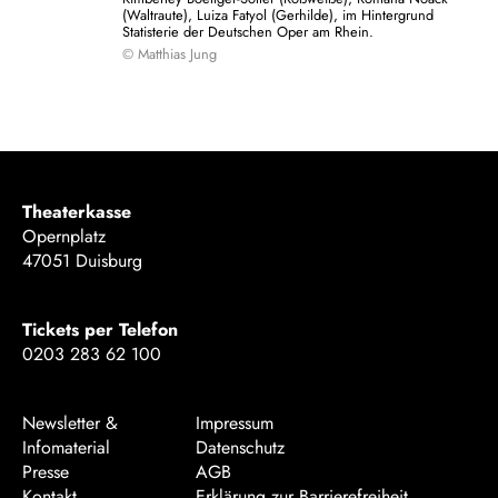
(Waltraute), Luiza Fatyol (Gerhilde), im Hintergrund
Statisterie der Deutschen Oper am Rhein.
© Matthias Jung
Theaterkasse
Opernplatz
47051 Duisburg
Tickets per Telefon
0203 283 62 100
Newsletter &
Impressum
Infomaterial
Datenschutz
Presse
AGB
Kontakt
Erklärung zur Barrierefreiheit