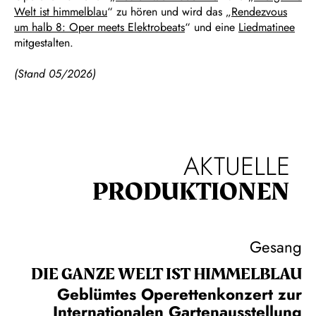
Welt ist himmelblau
“ zu hören und wird das „
Rendezvous
um halb 8: Oper meets Elektrobeats
“ und eine
Liedmatinee
mitgestalten.
(Stand 05/2026)
AKTUELLE
PRODUKTIONEN
Gesang
DIE GANZE WELT IST HIMMEL­BLAU
Geblümtes Operettenkonzert zur
Internationalen Gartenausstellung