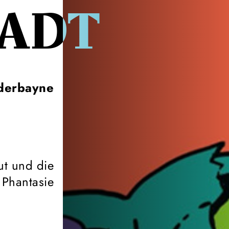
TADT
derbayne
ut und die
 Phantasie