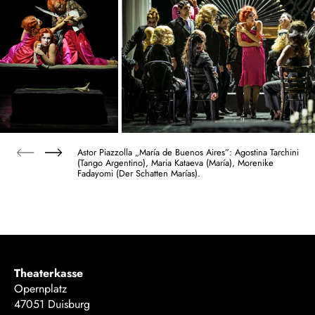
Astor Piazzolla „María de Buenos Aires”: Agostina Tarchini
(Tango Argentino), Maria Kataeva (María), Morenike
Fadayomi (Der Schatten Marías).
Theaterkasse
Opernplatz
47051 Duisburg