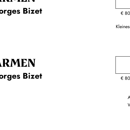
orges Bizet
€
80
Kleine
ARMEN
orges Bizet
€
80
A