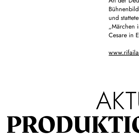
An der Deu
Bühnenbild
und stattet
„Märchen i
Cesare in E
www.rifail
AKT
PRODUKTI