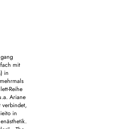
engang
fach mit
) in
r mehrmals
lett-Reihe
.a. Ariane
 verbindet,
eito in
enästhetik.