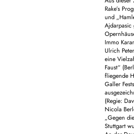
Aus dieser 
Rake’s Prog
und „Hamle
Ajdarpasic
Opernhäuse
Immo Karam
Ulrich Pet
eine Vielz
Faust“ (Ber
fliegende H
Galler Fest
ausgezeich
(Regie: Da
Nicola Berl
„Gegen die
Stuttgart w