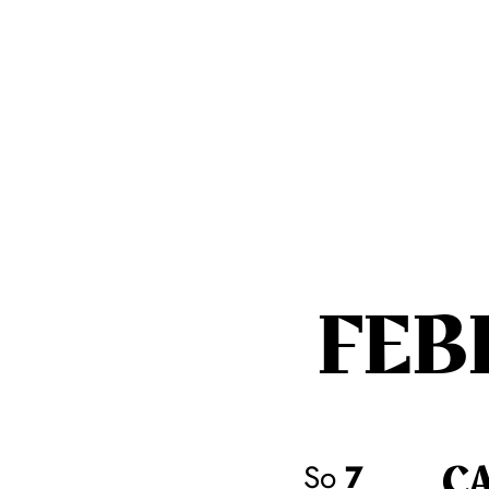
FEB
C
So
7