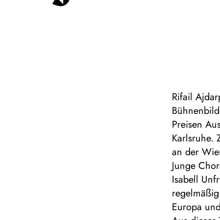
Rifail Ajda
Bühnenbild 
Preisen Au
Karlsruhe.
an der Wien
Junge Chor
Isabell Unf
regelmäßig 
Europa und