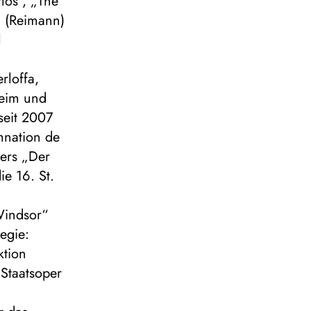
los“, „The
r“ (Reimann)
l
rloffa,
heim und
seit 2007
mnation de
ners „Der
ie 16. St.
Windsor“
egie:
ktion
Staatsoper