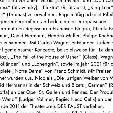
Zeit sind vor allem Verdis „La traviata“ und „Don Car
ress“ (Strawinsky), „Elektra“ (R. Strauss), „King Lea
t“ (Thomas) zu erwähnen. Regelmäßig arbeitet Rifai
 genreübergreifend an bedeutenden europäischen
rn mit den Regisseuren Francisco Negrin, Nicola Be
an, David Hermann, Hendrik Müller, Philipp Koch
ers zusammen. Mit Carlos Wagner entstanden zudem 
ahl gemeinsamer Konzepte, beispielsweise für „La da
lioz), „The Fall of the House of Usher“ (Glass), Wag
olländer“ und „Lohengrin“, sowie im Jahr 2021 für d
spiele „Notre Dame“ von Franz Schmidt. Mit Preisen
net wurden u.a. Nicolais „Die lustigen Weiber von 
vid Hermann) in der Schweiz und Bizets „Carmen“ (R
offa) an der Oper St. Gallen und Rennes. Der Produ
 Wand“ (Ludger Vollmer, Regie: Neco Çelik) an der 
urde 2011 der Theaterpreis DER FAUST verliehen.