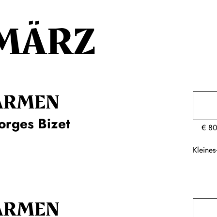
MÄRZ
ARMEN
orges Bizet
€
80
Kleine
ARMEN