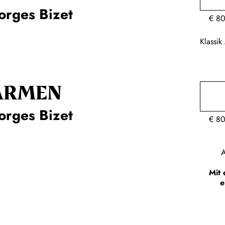
orges Bizet
€
80
Klassi
ARMEN
orges Bizet
€
80
A
Mit 
e