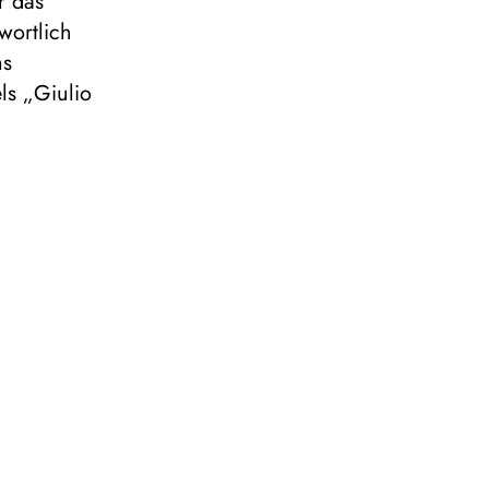
r das
wortlich
ms
ls „Giulio