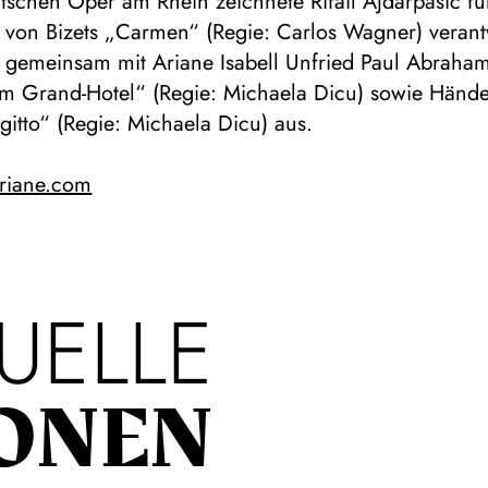
tschen Oper am Rhein zeichnete Rifail Ajdarpasic fü
 von Bizets „Carmen“ (Regie: Carlos Wagner) verant
e gemeinsam mit Ariane Isabell Unfried Paul Abraha
m Grand-Hotel“ (Regie: Michaela Dicu) sowie Hände
gitto“ (Regie: Michaela Dicu) aus.
ariane.com
UELLE
ONEN