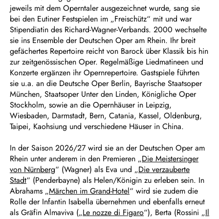
jeweils mit dem Operntaler ausgezeichnet wurde, sang sie
bei den Eutiner Festspielen im „Freischütz“ mit und war
Stipendiatin des Richard-Wagner-Verbands. 2000 wechselte
sie ins Ensemble der Deutschen Oper am Rhein. Ihr breit
gefächertes Repertoire reicht von Barock über Klassik bis hin
zur zeitgenössischen Oper. Regelmäßige Liedmatineen und
Konzerte ergänzen ihr Opernrepertoire. Gastspiele führten
sie u.a. an die Deutsche Oper Berlin, Bayrische Staatsoper
München, Staatsoper Unter den Linden, Königliche Oper
Stockholm, sowie an die Opernhäuser in Leipzig,
Wiesbaden, Darmstadt, Bern, Catania, Kassel, Oldenburg,
Taipei, Kaohsiung und verschiedene Häuser in China.
In der Saison 2026/27 wird sie an der Deutschen Oper am
Rhein unter anderem in den Premieren „
Die Meistersinger
von Nürnberg
“ (Wagner) als Eva und „
Die verzauberte
Stadt
“ (Penderbayne) als Helen/Königin zu erleben sein. In
Abrahams „
Märchen im Grand-Hotel
“ wird sie zudem die
Rolle der Infantin Isabella übernehmen und ebenfalls erneut
als Gräfin Almaviva („
Le nozze di Figaro
“), Berta (Rossini „
Il