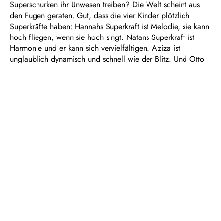
Superschurken ihr Unwesen treiben? Die Welt scheint aus
den Fugen geraten. Gut, dass die vier Kinder plötzlich
Superkräfte haben: Hannahs Superkraft ist Melodie, sie kann
hoch fliegen, wenn sie hoch singt. Natans Superkraft ist
Harmonie und er kann sich vervielfältigen. Aziza ist
unglaublich dynamisch und schnell wie der Blitz. Und Otto
hat das beste Rhythmusgefühl und einen speziellen Draht zu
Explosionen. Es ist nämlich höchste Zeit für
Superheld*innen! Nur gemeinsam können sie Gut von Böse
unterscheiden und die blaue Sau retten. Die blaue Sau? Wo
kommt die auf einmal her?
Dauer: ca. 1 ½ Stunden, keine Pause
In deutscher Sprache mit Übertiteln
Empfohlen ab 8 Jahren
Eine Superheldenoper für Kinder und Familien
Libretto von Jürgen R. Weber