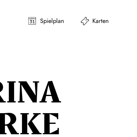
pringen
Zum Footer springen
Spielplan
Karten
RINA
RKE