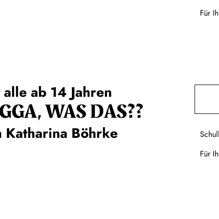
Für I
 alle ab 14 Jahren
GGA, WAS DAS??
 Katharina Böhrke
Schul
Für I