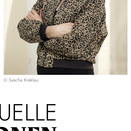
© Sascha Kreklau
UELLE