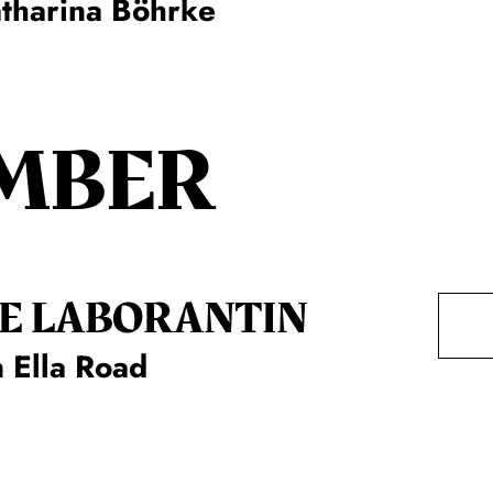
tharina Böhrke
MBER
E LA­BO­RAN­TIN
 Ella Road