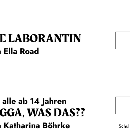
E LA­BO­RAN­TIN
 Ella Road
 alle ab 14 Jahren
GGA, WAS DAS??
 Katharina Böhrke
Schul