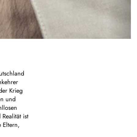
utschland
mkehrer
er Krieg
en und
hllosen
ealität ist
Eltern,