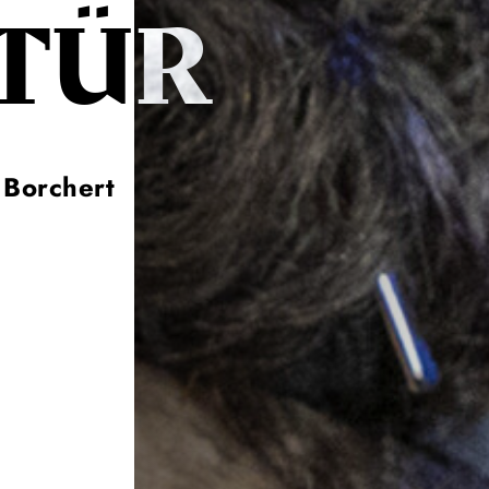
ÜR
 Borchert