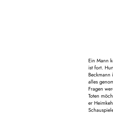
Ein Mann k
ist fort. H
Beckmann i
alles geno
Fragen wer
Toten möcht
er Heimkeh
Schauspiel