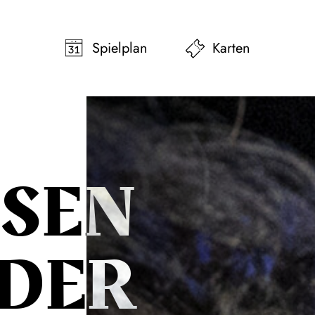
pringen
Zum Footer springen
Spielplan
Karten
EN V
ER T