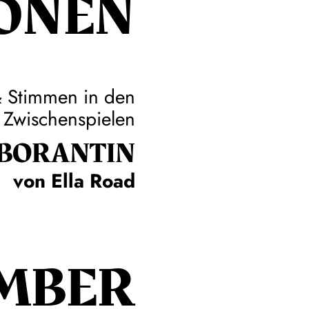
ONEN
& Stimmen in den
Zwischenspielen
­BO­RAN­TIN
von Ella Road
MBER