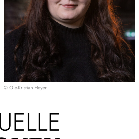
© Ole-Kristian Heyer
UELLE