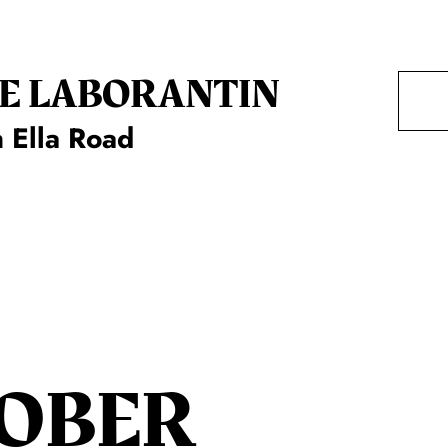
E LA­BO­RAN­TIN
 Ella Road
OBER