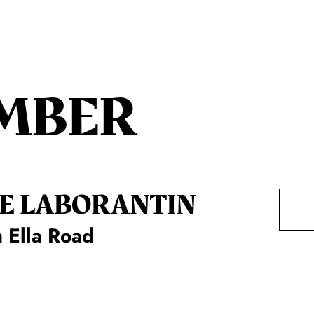
MBER
E LA­BO­RAN­TIN
 Ella Road