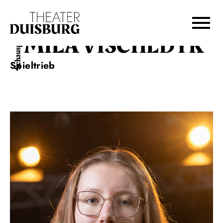
Zur Hauptnavigation springen
Zum Hauptinhalt springen
Zum Footer springen
MILA VISCHEDYK
Schauspiel
Spieltrieb