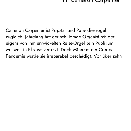
mit Cameron Carpenter
Cameron Carpenter ist Popstar und Para- diesvogel
zugleich. Jahrelang hat der schillernde Organist mit der
eigens von ihm entwickelten Reise-Orgel sein Publikum
weltweit in Ekstase versetzt. Doch während der Corona-
Pandemie wurde sie irreparabel beschädigt. Vor über zehn
Jahren hat der Tastenvirtuose in Duisburg sein „Toccata“-
Debüt gegeben, nun kehrt er nach langer Zeit an die
klangprächtige Eule-Orgel in der Philharmonie Mercatorhalle
zurück. Seinem Faible für das Ausgefallene bleibt er aber
auch dabei treu und spielt mit den Goldberg-Variationen ein
Werk, das Johann Sebastian Bach für ein zweimanualiges
„Clavicimbel“ – oder kurz: Cembalo – geschrieben hat. Bis
heute gehört dieser rätselhafte Zyklus zu den Gipfelpunkten
der Klavierliteratur: 30 Variationen mit teils horrenden
spieltechnischen Anforderungen und einer enormen
Ausdruckstiefe, denen eine „Aria“ von zeitloser Schönheit