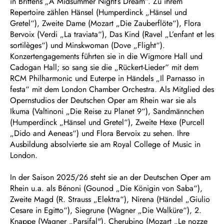
in Brittens „A Midsummer Night’s Dream“. Zu ihrem
Repertoire zählen Hänsel (Humperdinck „Hänsel und
Gretel“), Zweite Dame (Mozart „Die Zauberflöte“), Flora
Bervoix (Verdi „La traviata“), Das Kind (Ravel „L’enfant et les
sortilèges“) und Minskwoman (Dove „Flight“).
Konzertengagements führten sie in die Wigmore Hall und
Cadogan Hall; so sang sie die „Rückert-Lieder“ mit dem
RCM Philharmonic und Euterpe in Händels „Il Parnasso in
festa“ mit dem London Chamber Orchestra. Als Mitglied des
Opernstudios der Deutschen Oper am Rhein war sie als
Ikuma (Valtinoni „Die Reise zu Planet 9“), Sandmännchen
(Humperdinck „Hänsel und Gretel“), Zweite Hexe (Purcell
„Dido and Aeneas“) und Flora Bervoix zu sehen. Ihre
Ausbildung absolvierte sie am Royal College of Music in
London.
In der Saison 2025/26 steht sie an der Deutschen Oper am
Rhein u.a. als Bénoni (Gounod „Die Königin von Saba“),
Zweite Magd (R. Strauss „Elektra“), Nirena (Händel „Giulio
Cesare in Egitto“), Siegrune (Wagner „Die Walküre“), 2.
Knappe (Wagner „
Parsifal
"), Cherubino (Mozart „Le nozze