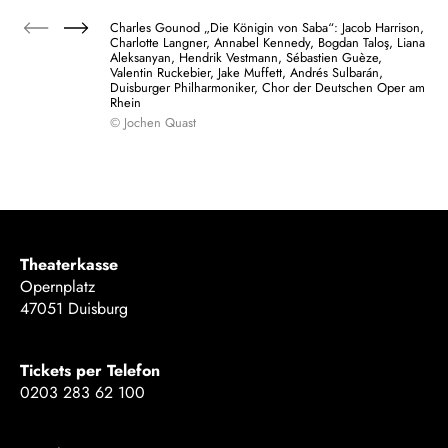
Charles Gounod „Die Königin von Saba“: Jacob Harrison,
Charlotte Langner, Annabel Kennedy, Bogdan Taloş, Liana
Aleksanyan, Hendrik Vestmann, Sébastien Guèze,
Valentin Ruckebier, Jake Muffett, Andrés Sulbarán,
Duisburger Philharmoniker, Chor der Deutschen Oper am
Rhein
© Jochen Quast
Theaterkasse
Opernplatz
47051 Duisburg
Tickets per Telefon
0203 283 62 100