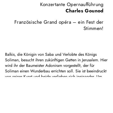
Konzertante Opernaufführung
Charles Gounod
Französische Grand opéra – ein Fest der
Stimmen!
Balkis, die Königin von Saba und Verlobte des Königs
Soliman, besucht ihren zukünftigen Gatten in Jerusalem. Hier
wird ihr der Baumeister Adoniram vorgestellt, der für
Soliman einen Wunderbau errichten soll. Sie ist beeindruckt
von seiner Kunst und beide verlieben sich ineinander. Um
seinetwillen verlässt sie den ungeliebten Herrscher, doch
Adoniram fällt einer blutigen Intrige zum Opfer und Balkis
bleibt nur, ihm ewige Treue über den Tod hinaus zu
schwören.
Die Königin von Saba ist eine legendäre Gestalt aus dem