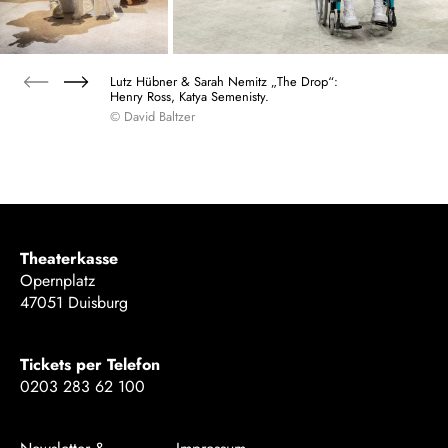
Lutz Hübner & Sarah Nemitz „The Drop“:
Henry Ross, Katya Semenisty.
© David Baltzer
Theaterkasse
Opernplatz
47051 Duisburg
Tickets per Telefon
0203 283 62 100