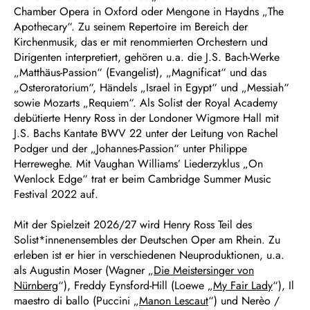
Chamber Opera in Oxford oder Mengone in Haydns „The
Apothecary“. Zu seinem Repertoire im Bereich der
Kirchenmusik, das er mit renommierten Orchestern und
Dirigenten interpretiert, gehören u.a. die J.S. Bach-Werke
„Matthäus-Passion“ (Evangelist), „Magnificat“ und das
„Osteroratorium“, Händels „Israel in Egypt“ und „Messiah“
sowie Mozarts „Requiem“. Als Solist der Royal Academy
debütierte Henry Ross in der Londoner Wigmore Hall mit
J.S. Bachs Kantate BWV 22 unter der Leitung von Rachel
Podger und der „Johannes-Passion“ unter Philippe
Herreweghe. Mit Vaughan Williams’ Liederzyklus „On
Wenlock Edge“ trat er beim Cambridge Summer Music
Festival 2022 auf.
Mit der Spielzeit 2026/27 wird Henry Ross Teil des
Solist*innenensembles der Deutschen Oper am Rhein. Zu
erleben ist er hier in verschiedenen Neuproduktionen, u.a.
als Augustin Moser (Wagner „
Die Meistersinger von
Nürnberg
“), Freddy Eynsford-Hill (Loewe „
My Fair Lady
“), Il
maestro di ballo (Puccini „
Manon Lescaut
“) und Nerèo /