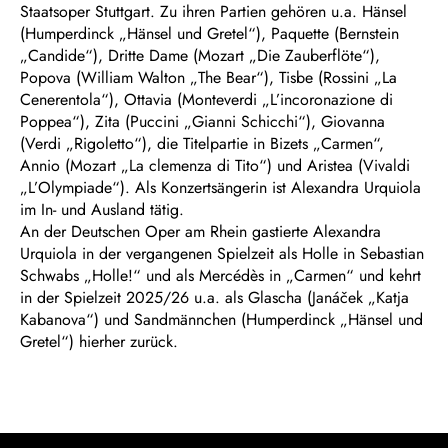
Staatsoper Stuttgart. Zu ihren Partien gehören u.a. Hänsel
(Humperdinck „Hänsel und Gretel“), Paquette (Bernstein
„Candide“), Dritte Dame (Mozart „Die Zauberflöte“),
Popova (William Walton „The Bear“), Tisbe (Rossini „La
Cenerentola“), Ottavia (Monteverdi „L’incoronazione di
Poppea“), Zita (Puccini „Gianni Schicchi“), Giovanna
(Verdi „Rigoletto“), die Titelpartie in Bizets „Carmen“,
Annio (Mozart „La clemenza di Tito“) und Aristea (Vivaldi
„L’Olympiade“). Als Konzertsängerin ist Alexandra Urquiola
im In- und Ausland tätig.
An der Deutschen Oper am Rhein gastierte Alexandra
Urquiola in der vergangenen Spielzeit als Holle in Sebastian
Schwabs „Holle!“ und als Mercédès in „Carmen“ und kehrt
in der Spielzeit 2025/26 u.a. als Glascha (Janáček „Katja
Kabanova“) und Sandmännchen (Humperdinck „Hänsel und
Gretel“) hierher zurück.