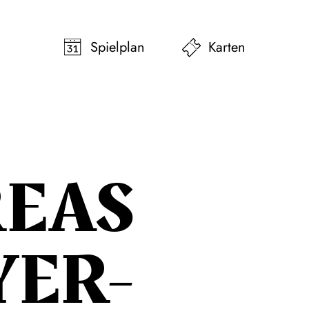
pringen
Zum Footer springen
Spielplan
Karten
EAS
YER-