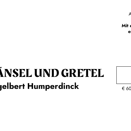
A
Mit 
e
ÄNSEL UND GRETEL
gelbert Humperdinck
€
6