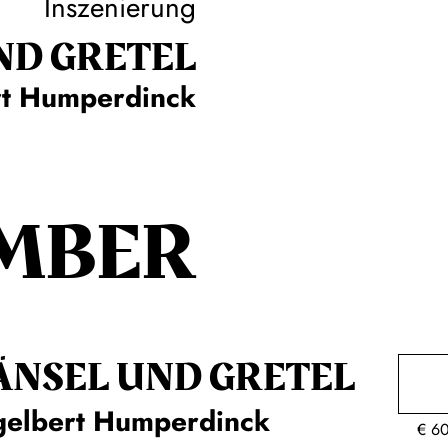
Inszenierung
ND GRETEL
rt Humperdinck
MBER
ÄNSEL UND GRETEL
gelbert Humperdinck
€
6