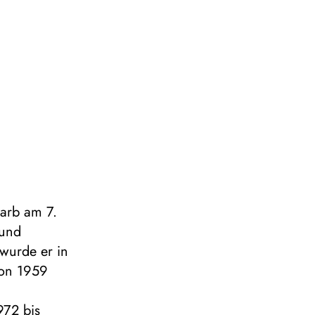
arb am 7.
 und
wurde er in
von 1959
972 bis