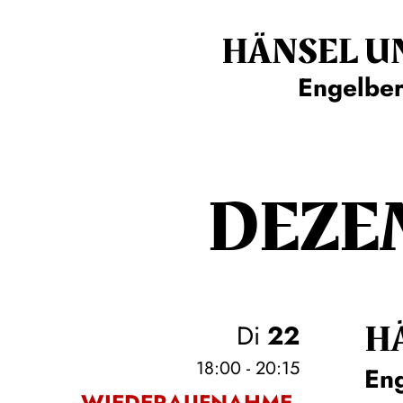
HÄNSEL U
Engelbe
DEZE
H
Di
22
18:00 - 20:15
En
WIEDERAUFNAHME,