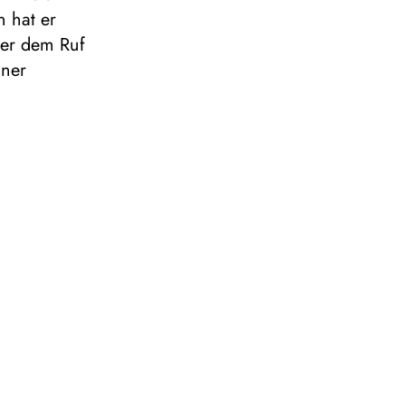
n hat er
 er dem Ruf
iner