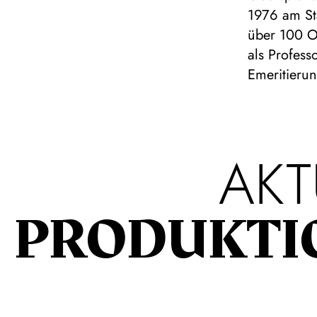
1976 am Sta
über 100 O
als Profess
Emeritierun
AKT
PRODUKTI