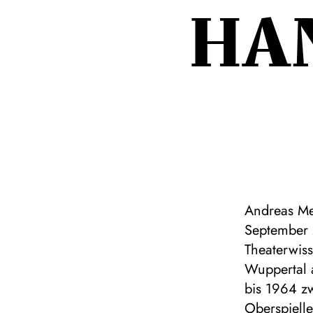
HA
Andreas Me
September 
Theaterwis
Wuppertal 
bis 1964 zw
Oberspielle