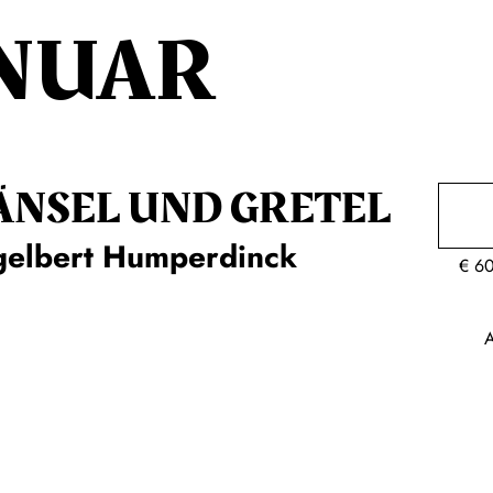
NUAR
ÄNSEL UND GRETEL
gelbert Humperdinck
€
6
A