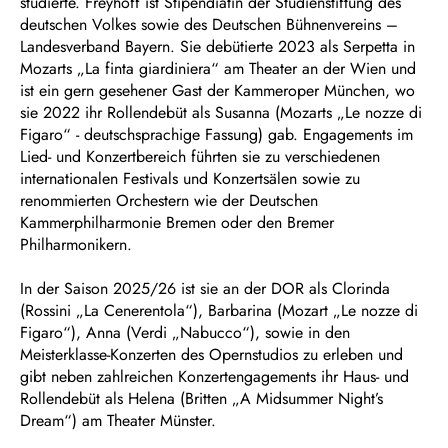
studierte. Freyhoff ist Stipendiatin der Studienstiftung des
deutschen Volkes sowie des Deutschen Bühnenvereins –
Landesverband Bayern. Sie debütierte 2023 als Serpetta in
Mozarts „La finta giardiniera“ am Theater an der Wien und
ist ein gern gesehener Gast der Kammeroper München, wo
sie 2022 ihr Rollendebüt als Susanna (Mozarts „Le nozze di
Figaro“ - deutschsprachige Fassung) gab. Engagements im
Lied- und Konzertbereich führten sie zu verschiedenen
internationalen Festivals und Konzertsälen sowie zu
renommierten Orchestern wie der Deutschen
Kammerphilharmonie Bremen oder den Bremer
Philharmonikern.
In der Saison 2025/26 ist sie an der DOR als Clorinda
(Rossini „La Cenerentola“), Barbarina (Mozart „Le nozze di
Figaro“), Anna (Verdi „Nabucco“), sowie in den
Meisterklasse-Konzerten des Opernstudios zu erleben und
gibt neben zahlreichen Konzertengagements ihr Haus- und
Rollendebüt als Helena (Britten „A Midsummer Night’s
Dream“) am Theater Münster.