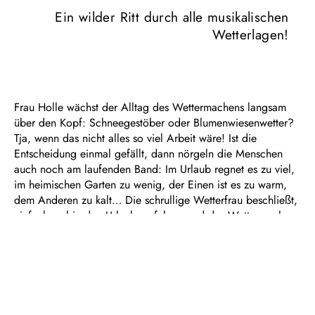
Ein wilder Ritt durch alle musikalischen
Wetterlagen!
Frau Holle wächst der Alltag des Wettermachens langsam
über den Kopf: Schneegestöber oder Blumenwiesenwetter?
Tja, wenn das nicht alles so viel Arbeit wäre! Ist die
Entscheidung einmal gefällt, dann nörgeln die Menschen
auch noch am laufenden Band: Im Urlaub regnet es zu viel,
im heimischen Garten zu wenig, der Einen ist es zu warm,
dem Anderen zu kalt… Die schrullige Wetterfrau beschließt,
einfach mal in den Urlaub zu fahren und das Wettermachen
anderen zu überlassen. Aber die haben gar keine Ahnung –
und bald ist das Wetter völlig durcheinander…
Bereits in der bitterbösen Märchenvorlage der Brüder Grimm
sucht Frau Holle sich Hilfe, auch bei „Holle!“ haben
Komponist Sebastian Schwab und sein Team Unterstützung