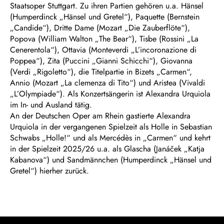
Staatsoper Stuttgart. Zu ihren Partien gehören u.a. Hänsel
(Humperdinck „Hänsel und Gretel“), Paquette (Bernstein
„Candide“), Dritte Dame (Mozart „Die Zauberflöte“),
Popova (William Walton „The Bear“), Tisbe (Rossini „La
Cenerentola“), Ottavia (Monteverdi „L’incoronazione di
Poppea“), Zita (Puccini „Gianni Schicchi“), Giovanna
(Verdi „Rigoletto“), die Titelpartie in Bizets „Carmen“,
Annio (Mozart „La clemenza di Tito“) und Aristea (Vivaldi
„L’Olympiade“). Als Konzertsängerin ist Alexandra Urquiola
im In- und Ausland tätig.
An der Deutschen Oper am Rhein gastierte Alexandra
Urquiola in der vergangenen Spielzeit als Holle in Sebastian
Schwabs „Holle!“ und als Mercédès in „Carmen“ und kehrt
in der Spielzeit 2025/26 u.a. als Glascha (Janáček „Katja
Kabanova“) und Sandmännchen (Humperdinck „Hänsel und
Gretel“) hierher zurück.