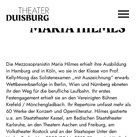
Zur Hauptnavigation springen
Zum Hauptinhalt springen
Zum Footer springen
MARIA HILMES
Die Mezzosopranistin Maria Hilmes erhielt ihre Ausbildung
in Hamburg und in Köln, wo sie in der Klasse von Prof.
Kelly-Moog das Solistenexamen „mit Auszeichnung“ erwarb.
Wettbewerbserfolge in Berlin, Wien und Nürnberg ebneten
ihr den Weg für die berufliche Laufbahn. Ihr erstes
Festengagement erhielt sie an den Vereinigten Bühnen
Krefeld / Mönchengladbach. Ihr Repertoire umfasst mehr als
60 Werke der Konzert- und Opernliteratur. Hilmes gastierte
u.a. am Staatstheater Kassel, am Badischen Staatstheater
Karlsruhe, an den Theatern Aachen und Freiburg, am
Volkstheater Rostock und an der Staatsoper Unter den