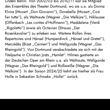
Linden Berlin. Von 2002/03 bis 2010/11 war sie Mitglied
des Ensembles des Theater Dortmund, wo sie u.a. als Donna
Elvira (Mozart „Don Giovanni“), Dorabella (Mozart „Così
fan tutte“), als Waltraute (Wagner „Die Walküre“), Niklausse
(Offenbach „Les contes d’Hoffmann“), Maddalena (Verdi
„Rigoletto“) sowie als Octavian (Strauss „Der
Rosenkavalier“) zu erleben war. Weitere Rollen ihres
Repertoires sind Hänsel (Humperdinck „Hänsel und Gretel“),
Mercédès (Bizet „Carmen“) und Wellgunde (Wagner „Das
Rheingold“). Von Dortmund verabschiedete sie sich mit der
Titelpartie in Christian Josts „Hamlet“. Hilmes gastierte an
der Deutschen Oper am Rhein u.a. als Waltraute, Wellgunde
(Wagner „Das Rheingold“) und Roßweiße (Wagner „Die
Walküre“). In der Saison 2024/25 kehrt sie hierher als Frau
Holle in Sebastian Schwabs „Holle!“ zurück.