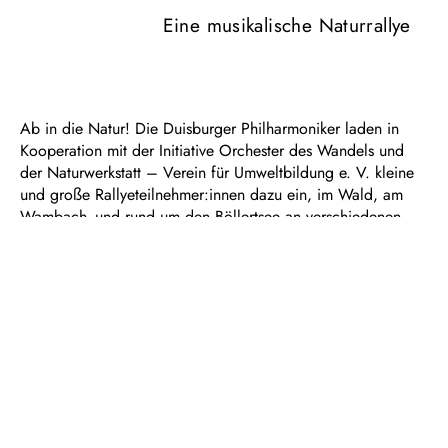
Eine musikalische Naturrallye
Ab in die Natur! Die Duisburger Philharmoniker laden in
Kooperation mit der Initiative Orchester des Wandels und
der Naturwerkstatt – Verein für Umweltbildung e. V. kleine
und große Rallyeteilnehmer:innen dazu ein, im Wald, am
Wambach- und rund um den Böllertsee an verschiedenen
Stationen die Natur zu erkunden, kleine Aufgaben zu
bewältigen und Orchestermusiker:innen mit ihren
Instrumenten kennenzulernen. Zunächst heißt es daher: Die
am Startpunkt ausgehändigte Karte gut studieren, auf dem
vorgezeichneten Weg bleiben und keine Station verpassen!
Erfolgreich zum Ausgangspunkt an der Naturwerkstatt
zurückgekehrt, werden alle kleinen und großen
Teilnehmenden mit einem kleinen Konzert zum Mitmachen
belohnt.