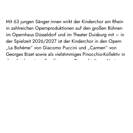
Mit 63 jungen Sänger:innen wirkt der Kinderchor am Rhein
in zahlreichen Opernproduktionen auf den großen Bühnen
im Opernhaus Düsseldorf und im Theater Duisburg mit – in
der Spielzeit 2026/2027 ist der Kinderchor in den Opern
„La Bohème“ von Giacomo Puccini und „Carmen“ von
Georges Bizet sowie als vielstimmiges Pinocchio-Kollektiv in
der gleichnamigen Familienoper „Pinocchio“ von Marius
Schötz und Marthe Meinhold zu erleben. Die jüngsten
Stimmen der Deutschen Oper am Rhein und ein Ensemble
der Duisburger Philharmoniker feiern zudem musikalisch den
Sommer. Mit Liedern aus aller Welt, geistlichen Werken und
Melodien aus der Pop-Musik gestaltet der Kinderchor am
Rhein ein Sonntagskonzert für die ganze Familie.