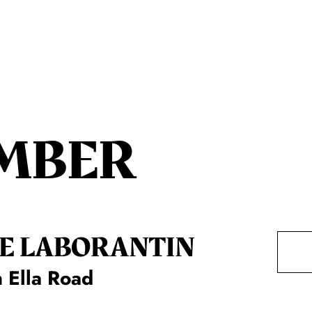
MBER
E LA­BO­RAN­TIN
 Ella Road