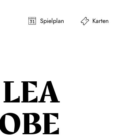
pringen
Zum Footer springen
Spielplan
Karten
LEA
ROBE