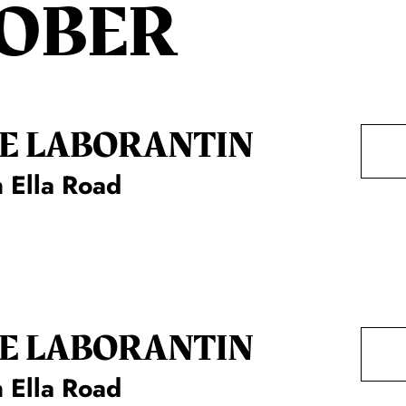
OBER
E LA­BO­RAN­TIN
 Ella Road
E LA­BO­RAN­TIN
 Ella Road