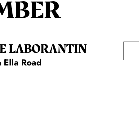
MBER
E LA­BO­RAN­TIN
 Ella Road