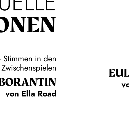
UELLE
ONEN
& Stimmen in den
Zwischenspielen
EUL
­BO­RAN­TIN
vo
von Ella Road