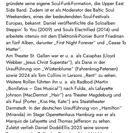
gründete seine eigene Soul-Funk-Formation, die Upper East
Side Band. Zudem ist er als Moderator des Baltic Soul
Weekenders, eines der bedeutendsten Soul-Festivals
Europas, bekannt. Daniel veröffentlichte die Soloalben
Steppin’ To You (2009) und Souls Electrified (2014) und
arbeitete intensiv mit dem Elektronik-Pionier Burnt Friedman
an fünf Alben, darunter „First Night Forever“ und „Cease To
Matter“.
Am Theater St. Gallen war er u. a. als Caiaphas (Lloyd
Webber „Jesus Christ Superstar“), als Dana in der
Uraufführung von „Wüstenblume“ (Fahrenkrog-Petersen)
sowie 2024 als Tom Collins in Larsons „Rent“ zu sehen.
Weitere Rollen führten ihn u. a. als Radbod (Martin
„Bonifatius – Das Musical“) nach Fulda, als Lafayette
Johnson (MacDermot „Hair“) ans Theater Magdeburg und
als Paul (Porter „Kiss Me, Kate“) ans Staatstheater
Darmstadt. In der deutschen Uraufführung von „Hamilton“
(Miranda) im Stage Operettenhaus Hamburg war er als
Marquis de Lafayette und Thomas Jefferson zu sehen.
Zuletzt verlieh Daniel Dodd-Ellis 2025 seine sonore