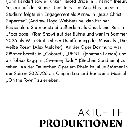
(John Kander) sowie Funker Harold Bride in „Titanic“ (Maury
Yeston) auf der Bühne. Unmittelbar im Anschluss an sein
Studium folgte ein Engagement als Annas in „Jesus Christ
Superstar“ (Andrew Lloyd Webber) bei den Eutiner
Festspielen. Störmer stand außerdem als Chuck und Ren in
„Footloose“ (Tom Snow)
auf der Bühne und war im Sommer
2025 als Willi Graf Teil der Uraufführung des Musicals „Die
weiße Rose“ (Alex Melcher)
.
An der Oper Dortmund war
Störmer bereits in „Cabaret“, „RENT“ (Jonathan Larson) und
als Tobias Ragg in „Sweeney Todd“ (Stephen Sondheim) zu
sehen. An der Deutschen Oper am Rhein ist Julius Störmer in
der Saison 2025/26 als Chip in Leonard Bernsteins Musical
„On the Town“ zu erleben.
AKTUELLE
PRODUKTIONEN