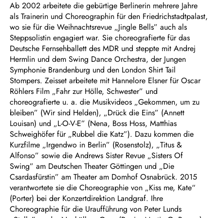
Ab 2002 arbeitete die gebürtige Berlinerin mehrere Jahre
als Trainerin und Choreographin für den Friedrichstadtpalast,
wo sie für die Weihnachtsrevue „Jingle Bells” auch als
Steppsolistin engagiert war. Sie choreografierte für das
Deutsche Fernsehballett des MDR und steppte mit Andrej
Hermlin und dem Swing Dance Orchestra, der Jungen
Symphonie Brandenburg und den London Shirt Tail
Stompers. Zeisset arbeitete mit Hannelore Elsner für Oscar
Röhlers Film „Fahr zur Hölle, Schwester” und
choreografierte u. a. die Musikvideos „Gekommen, um zu
bleiben” (Wir sind Helden), „Drück die Eins” (Annett
Louisan) und „L-O-V-E” (Nena, Boss Hoss, Matthias
Schweighöfer für „Rubbel die Katz”). Dazu kommen die
Kurzfilme „Irgendwo in Berlin” (Rosenstolz), „Titus &
Alfonso” sowie die Andrews Sister Revue „Sisters Of
Swing” am Deutschen Theater Göttingen und „Die
Csardasfürstin” am Theater am Domhof Osnabrück. 2015
verantwortete sie die Choreographie von „Kiss me, Kate“
(Porter) bei der Konzertdirektion Landgraf. Ihre
Choreographie für die Uraufführung von Peter Lunds