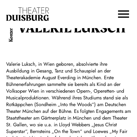
Zur Hauptnavigation springen
Zum Hauptinhalt springen
Konzert, Oper
Zum Footer springen
VALERIE LUKSCH
Valerie Luksch, in Wien geboren, absolvierte ihre
Ausbildung in Gesang, Tanz und Schauspiel an der
Theaterakademie August Everding in München. Erste
Bühnenerfahrungen sammelte sie bereits als Kind an der
Volksoper Wien in verschiedenen Opern-, Operetten- und
Musicalproduktionen. Während ihres Studiums stand sie als
Rotkäppchen (Sondheim „Into the Woods“) am Deutschen
Theater München auf der Bühne. Es folgten Engagements am
Staatstheater am Gärtnerplatz in München und dem Theater
St. Gallen, wo sie u.a. in Lloyd Webbers „Jesus Christ
Superstar“, Bernsteins „On the Town“ und Loewes „My Fair