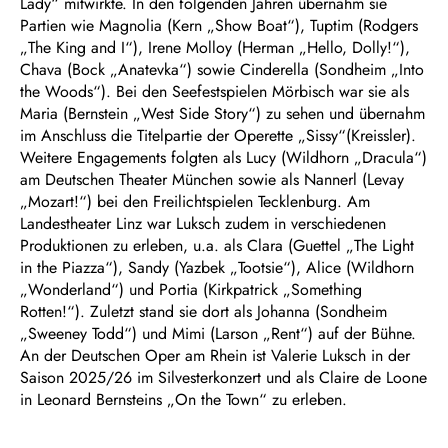
Lady“ mitwirkte. In den folgenden Jahren übernahm sie
Partien wie Magnolia (Kern „Show Boat“), Tuptim (Rodgers
„The King and I“), Irene Molloy (Herman „Hello, Dolly!“),
Chava (Bock „Anatevka“) sowie Cinderella (Sondheim „Into
the Woods“). Bei den Seefestspielen Mörbisch war sie als
Maria (Bernstein „West Side Story“) zu sehen und übernahm
im Anschluss die Titelpartie der Operette „Sissy“(Kreissler).
Weitere Engagements folgten als Lucy (Wildhorn „Dracula“)
am Deutschen Theater München sowie als Nannerl (Levay
„Mozart!“) bei den Freilichtspielen Tecklenburg. Am
Landestheater Linz war Luksch zudem in verschiedenen
Produktionen zu erleben, u.a. als Clara (Guettel „The Light
in the Piazza“), Sandy (Yazbek „Tootsie“), Alice (Wildhorn
„Wonderland“) und Portia (Kirkpatrick „Something
Rotten!“). Zuletzt stand sie dort als Johanna (Sondheim
„Sweeney Todd“) und Mimi (Larson „Rent“) auf der Bühne.
An der Deutschen Oper am Rhein ist Valerie Luksch in der
Saison 2025/26 im Silvesterkonzert und als Claire de Loone
in Leonard Bernsteins „On the Town“ zu erleben.