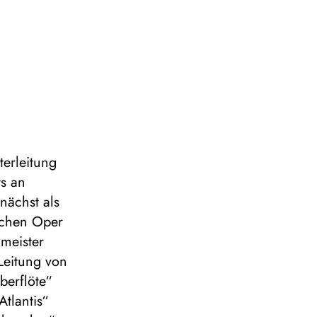
terleitung
s an
nächst als
tschen Oper
lmeister
 Leitung von
berflöte“
tlantis“