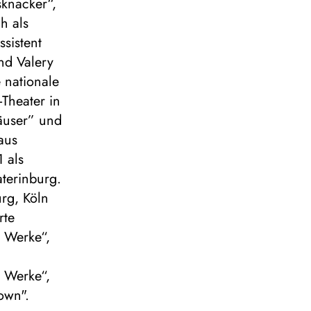
sknacker“,
h als
ssistent
nd Valery
e nationale
-Theater in
häuser” und
aus
 als
terinburg.
rg, Köln
rte
i Werke“,
i Werke“,
own".