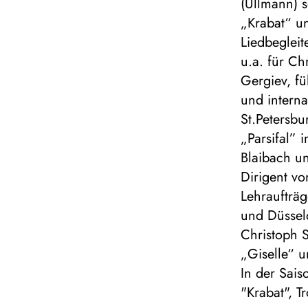
(Ullmann) s
„Krabat“ un
Liedbegleit
u.a. für C
Gergiev, fü
und interna
St.Petersbu
„Parsifal”
Blaibach u
Dirigent v
Lehraufträ
und Düsseld
Christoph S
„Giselle“ 
In der Sais
"Krabat", 