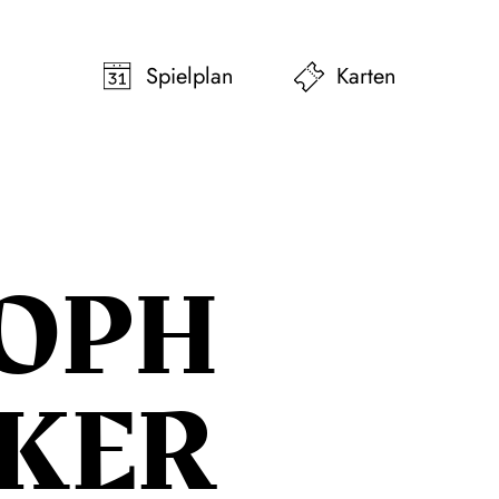
pringen
Zum Footer springen
Spielplan
Karten
TOPH
KER