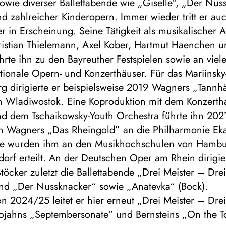
owie diverser Ballettabende wie „Giselle“, „Der Nus
d zahlreicher Kinderopern. Immer wieder tritt er auc
er in Erscheinung. Seine Tätigkeit als musikalischer A
hristian Thielemann, Axel Kober, Hartmut Haenchen u
hrte ihn zu den Bayreuther Festspielen sowie an viel
tionale Opern- und Konzerthäuser. Für das Mariinsky
rg dirigierte er beispielsweise 2019 Wagners „Tann
 in Wladiwostok. Eine Koproduktion mit dem Konzerth
nd dem Tschaikowsky-Youth Orchestra führte ihn 2021
on Wagners „Das Rheingold” an die Philharmonie Eka
ge wurden ihm an den Musikhochschulen von Hambu
orf erteilt. An der Deutschen Oper am Rhein dirigie
töcker zuletzt die Ballettabende „Drei Meister – Dre
und „Der Nussknacker“ sowie „Anatevka“ (Bock).
on 2024/25 leitet er hier erneut „Drei Meister – Dre
Trojahns „Septembersonate“ und Bernsteins „On the T