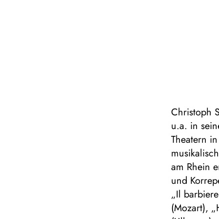
Christoph S
u.a. in se
Theatern i
musikalisch
am Rhein en
und Korrepe
„Il barbier
(Mozart), „