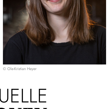
© Ole-Kristian Heyer
UELLE