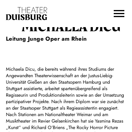
Zur Hauptnavigation springen
Zum Hauptinhalt springen
Zum Footer springen
MICHAELA DICU
Leitung Junge Oper am Rhein
Michaela Dicu, die bereits während ihres Studiums der
Angewandten Theaterwissenschaft an der Justus-Liebig-
Universität Gießen an den Staatsopern Hamburg und
Stuttgart assistierte, arbeitet spartenübergreifend als
Regisseurin und Produktionsleiterin sowie an der Umsetzung
partizipativer Projekte. Nach ihrem Diplom war sie zunächst
an der Staatsoper Stuttgart als Regieassistentin engagiert.
Nach Stationen am Nationaltheater Weimar und am
Musiktheater im Revier Gelsenkirchen hat sie Yasmina Rezas
„Kunst“ und Richard O’Briens „The Rocky Horror Picture