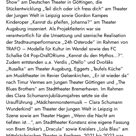
Show“ am Deutschen Theater in Göttingen, die
Stückentwicklung „Teil dich oder ich fress dich“ am Theater
der Jungen Welt in Leipzig sowie Gordon Kampes
Kinderoper „Kannst du pfeifen, Johanna?“ am Theater
Augsburg inszeniert. Als Projektleiterin war sie
verantwortlich für die Umsetzung und szenische Realisation
der Stadtraumperformance „24h Osterode“ im Rahmen von
TRAFO – Modelle für Kultur im Wandel sowie des FC
Schalke 04 Pop-OraTORiums „Kennst du den Mythos…?“.
Zudem entstanden u.a. Verdis „Otello“ und Dvořáks
„Rusalka“ am Theater Augsburg, Eggerts „Teufels Küche“
am Musiktheater im Revier Gelsenkirchen, „Er ist wieder da“
nach Timur Vermes am Jungen Theater Göttingen und „The
Blues Brothers“ am Stadttheater Bremerhaven. Im Rahmen
des Clara Schumann-Jubiläumsjahres setzte sie die
Uraufführung „Mädchenmonstermusik – Clara Schumann
Wunderkind“ am Theater der Jungen Welt in Leipzig in
Szene sowie am Theater Hagen „Wenn die Nacht am
tiefsten ist...“, am Stadttheater Konstanz eine eigene Fassung
von Bram Stoker’s „Dracula“ sowie Kreislers „Lola Blau“ am
Mittelsächsischen Theater in Freiberg. 2021 bis 2023 war