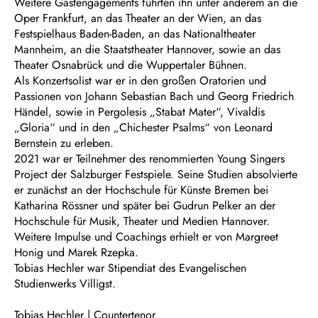
​Weitere Gastengagements führten ihn unter anderem an die
Oper Frankfurt, an das Theater an der Wien, an das
Festspielhaus Baden-Baden, an das Nationaltheater
Mannheim, an die Staatstheater Hannover, sowie an das
Theater Osnabrück und die Wuppertaler Bühnen.
​Als Konzertsolist war er in den großen Oratorien und
Passionen von Johann Sebastian Bach und Georg Friedrich
Händel, sowie in Pergolesis „Stabat Mater“, Vivaldis
„Gloria“ und in den „Chichester Psalms“ von Leonard
Bernstein zu erleben.
​2021 war er Teilnehmer des renommierten Young Singers
Project der Salzburger Festspiele. Seine Studien absolvierte
er zunächst an der Hochschule für Künste Bremen bei
Katharina Rössner und später bei Gudrun Pelker an der
Hochschule für Musik, Theater und Medien Hannover.
Weitere Impulse und Coachings erhielt er von Margreet
Honig und Marek Rzepka.
​Tobias Hechler war Stipendiat des Evangelischen
Studienwerks Villigst.
Tobias Hechler | Countertenor