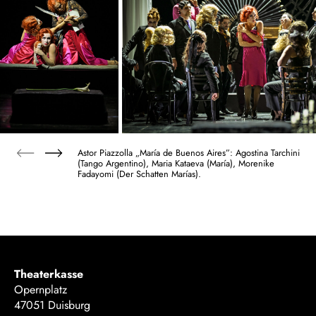
Astor Piazzolla „María de Buenos Aires”: Agostina Tarchini
(Tango Argentino), Maria Kataeva (María), Morenike
Fadayomi (Der Schatten Marías).
Theaterkasse
Opernplatz
47051 Duisburg