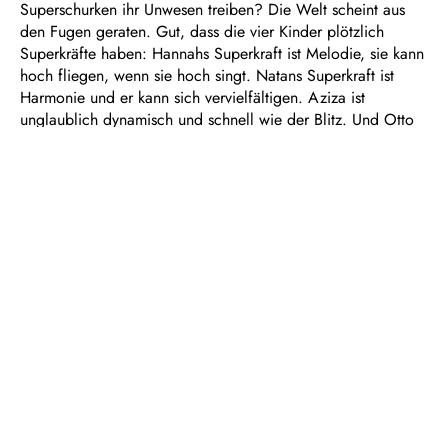
Superschurken ihr Unwesen treiben? Die Welt scheint aus
den Fugen geraten. Gut, dass die vier Kinder plötzlich
Superkräfte haben: Hannahs Superkraft ist Melodie, sie kann
hoch fliegen, wenn sie hoch singt. Natans Superkraft ist
Harmonie und er kann sich vervielfältigen. Aziza ist
unglaublich dynamisch und schnell wie der Blitz. Und Otto
hat das beste Rhythmusgefühl und einen speziellen Draht zu
Explosionen. Es ist nämlich höchste Zeit für
Superheld*innen! Nur gemeinsam können sie Gut von Böse
unterscheiden und die blaue Sau retten. Die blaue Sau? Wo
kommt die auf einmal her?
Dauer: ca. 1 ½ Stunden, keine Pause
In deutscher Sprache mit Übertiteln
Empfohlen ab 8 Jahren
Eine Superheldenoper für Kinder und Familien
Libretto von Jürgen R. Weber