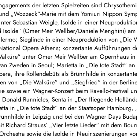
ngagements der letzten Spielzeiten sind Chrysothemi
) und „Wozzeck“-Marie mit dem Yomiuri Nippon Sy
nter Sebastian Weigle, Isolde in einer Neuprodukti
nd Isolde“ (Omer Meir Wellber/Daniele Menghini) am 
lermo; Sieglinde in einer Neuproduktion von „Die 
National Opera Athens; konzertante Aufführungen de
Walküre“ unter Omer Meir Wellber am Opernhaus i
van Zweden in Seoul; Marietta in „Die tote Stadt“ an
era, ihre Rollendebüts als Brünnhilde in konzertant
en von „Die Walküre“ und „Siegfried“ in der Berlin
e sowie ein Wagner-Konzert beim Ravello-Festival un
n Donald Runnicles, Senta in „Der fliegende Holländ
tta in „Die tote Stadt“ an der Staatsoper Hamburg, 
rünnhilde in Leipzig und bei den Wagner Days Budap
t Richard Strauss’ „Vier letzte Lieder“ mit dem Bo
rchestra sowie die Isolde in Neuinszenierungen von