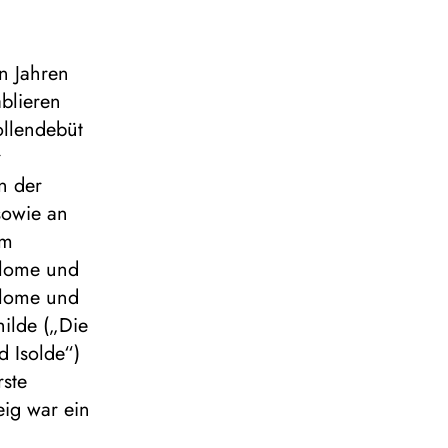
en Jahren
blieren
ollendebüt
r
n der
sowie an
am
alome und
alome
und
hilde („Die
d Isolde“)
rste
ig war ein