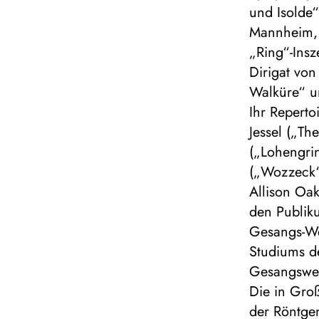
und Isolde“
Mannheim, a
„Ring“-Ins
Dirigat von
Walküre“ u
Ihr Reperto
Jessel („Th
(„Lohengrin
(„Wozzeck“
Allison Oa
den Publik
Gesangs-We
Studiums de
Gesangswet
Die in Gro
der Röntge