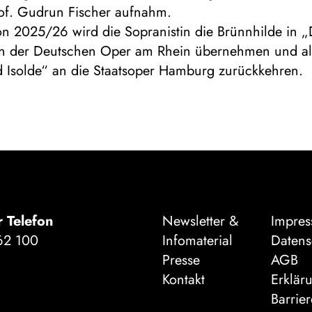
rof. Gudrun Fischer aufnahm.
on 2025/26 wird die Sopranistin die Brünnhilde in „
n der Deutschen Oper am Rhein übernehmen und als
nd Isolde“ an die Staatsoper Hamburg zurückkehren.
r Telefon
Newsletter &
Impre
62 100
Infomaterial
Datens
Presse
AGB
Kontakt
Erklär
Barrier