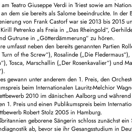
 am Teatro Giuseppe Verdi in Triest sowie am Nation
n dem sie bereits als Salome beeindruckte. In der 
zenierung von Frank Castorf war sie 2013 bis 2015 u
 Kirill Petrenko als Freia in „Das Rheingold“, Gerhild
nd Gutrune in „Götterdämmerung“ zu hören.
ire umfasst neben den bereits genannten Partien Rol
e Turn of the Screw“), Rosalinde („Die Fledermaus“), 
“), Tosca
,
Marschallin („Der Rosenkavalier“) und Ma
).
kes gewann unter anderem den 1. Preis, den Orchest
umspreis beim Internationalen Lauritz-Melchior Wagn
ttbewerb 2010 im dänischen Aalborg und während 
n 1. Preis und einen Publikumspreis beim Internati
tbewerb Robert Stolz 2005 in Hamburg.
ßbritannien geborene Sängerin schloss zunächst ein
ndiagnostik ab, bevor sie ihr Gesangsstudium in Deu