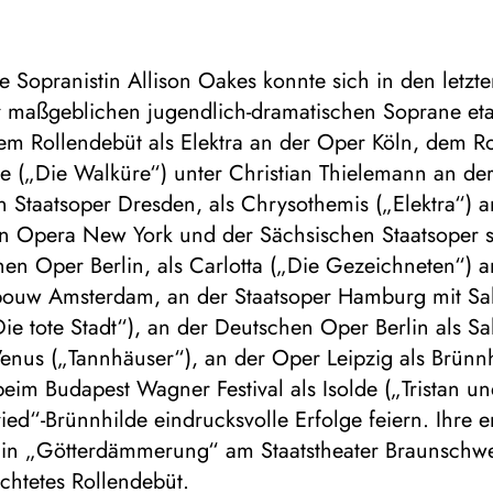
he Sopranistin Allison Oakes konnte sich in den letzt
er maßgeblichen jugendlich-dramatischen Soprane eta
em Rollendebüt als Elektra an der Oper Köln, dem R
de („Die Walküre“) unter Christian Thielemann an de
 Staatsoper Dresden, als Chrysothemis („Elektra“) a
an Opera New York und der Sächsischen Staatsoper 
en Oper Berlin, als Carlotta („Die Gezeichneten“) 
ouw Amsterdam, an der Staatsoper Hamburg mit S
Die tote Stadt“), an der Deutschen Oper Berlin als S
enus („Tannhäuser“), an der Oper Leipzig als Brünn
eim Budapest Wagner Festival als Isolde („Tristan un
ied“-Brünnhilde eindrucksvolle Erfolge feiern. Ihre e
 in „Götterdämmerung“ am Staatstheater Braunschwe
chtetes Rollendebüt.