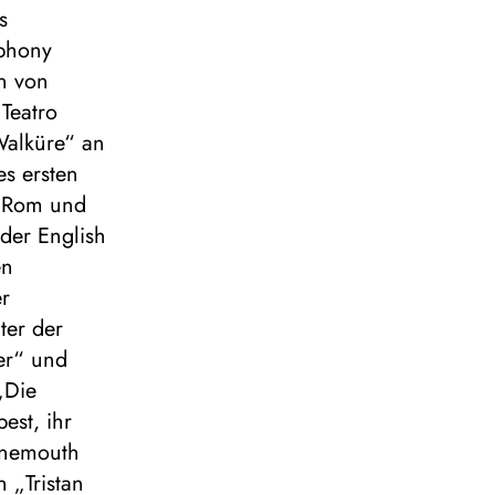
s
mphony
on von
Teatro
Walküre“ an
s ersten
n Rom und
 der English
en
er
ter der
er“ und
„Die
est, ihr
urnemouth
 „Tristan