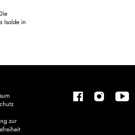
Die
 Isolde in
ssum
chutz
ung zur
efreiheit