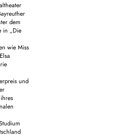
altheater
Bayreuther
nter dem
e in „Die
len wie Miss
Elsa
rie
erpreis und
er
ihres
onalen
 Studium
tschland