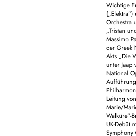
Wichtige E
(„Elektra“
Orchestra u
„Tristan u
Massimo Pa
der Greek 
Akts „Die 
unter Jaap 
National Op
Aufführung
Philharmoni
Leitung vo
Marie/Marie
Walküre“-B
UK-Debüt mi
Symphony O