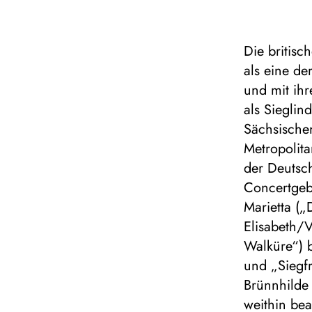
Die britisc
als eine d
und mit ihr
als Sieglin
Sächsischen
Metropolit
der Deutsch
Concertgeb
Marietta („
Elisabeth/V
Walküre“) b
und „Siegfr
Brünnhilde
weithin bea