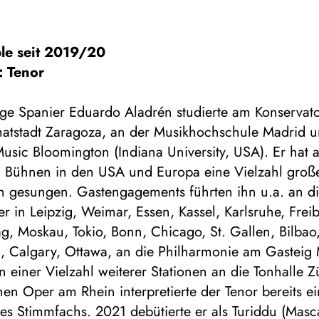
le seit 2019/20
: Tenor
ige Spanier Eduardo Aladrén studierte am Konservat
matstadt Zaragoza, an der Musikhochschule Madrid u
usic Bloomington (Indiana University, USA). Er hat 
n Bühnen in den USA und Europa eine Vielzahl groß
en gesungen. Gastengagements führten ihn u.a. an d
 in Leipzig, Weimar, Essen, Kassel, Karlsruhe, Frei
g, Moskau, Tokio, Bonn, Chicago, St. Gallen, Bilbao,
, Calgary, Ottawa, an die Philharmonie am Gastei
 einer Vielzahl weiterer Stationen an die Tonhalle Z
en Oper am Rhein interpretierte der Tenor bereits ei
nes Stimmfachs. 2021 debütierte er als Turiddu (Masc