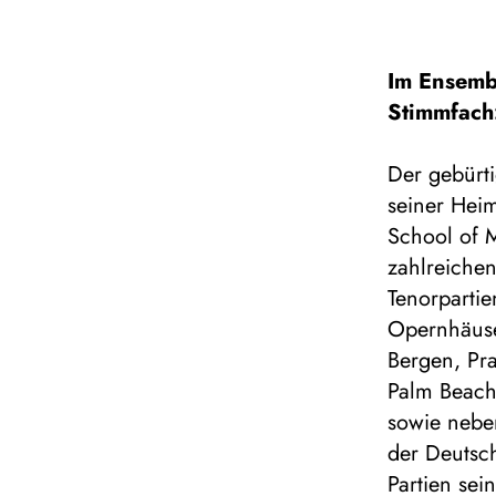
Im Ensemb
Stimmfach
Der gebürt
seiner Hei
School of M
zahlreiche
Tenorparti
Opernhäuser
Bergen, Pra
Palm Beach
sowie neben
der Deutsch
Partien sei