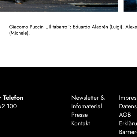
Giacomo Puccini „Il tabarro“: Eduardo Aladrén (Luigi), Alex
(Michele).
r Telefon
Newsletter &
Impre
62 100
Infomaterial
Datens
Presse
AGB
Kontakt
Erklär
Barrier