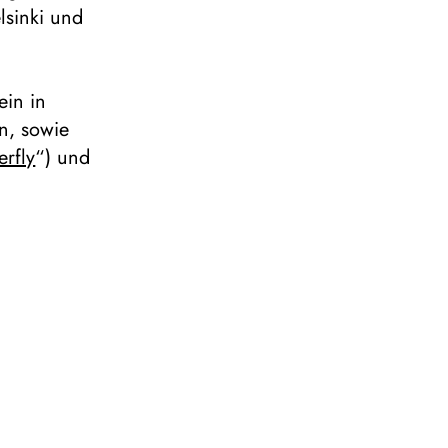
lsinki und
ein in
n, sowie
rfly
“) und