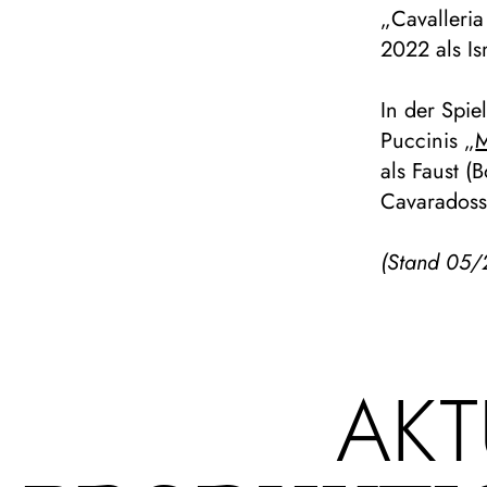
„Cavalleria
2022 als I
In der Spi
Puccinis „
M
als Faust (B
Cavaradossi
(Stand 05/
AKT