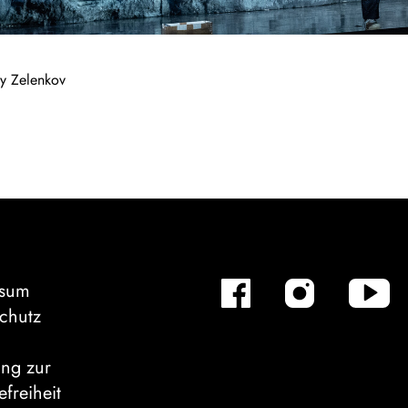
ey Zelenkov
ssum
chutz
ung zur
efreiheit