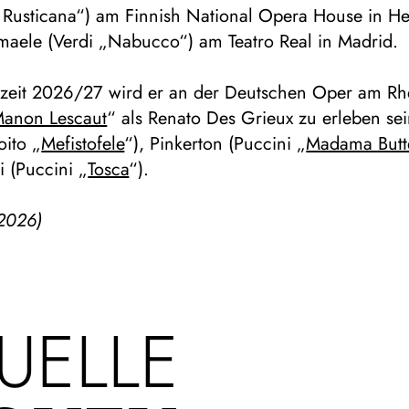
 Rusticana“) am Finnish National Opera House in He
smaele (Verdi „Nabucco“) am Teatro Real in Madrid.
elzeit 2026/27 wird er an der Deutschen Oper am Rh
anon Lescaut
“ als Renato Des Grieux zu erleben sei
oito „
Mefistofele
“), Pinkerton (Puccini „
Madama Butte
 (Puccini „
Tosca
“).
2026)
UELLE