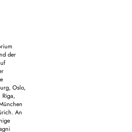
orium
nd der
auf
er
ie
burg, Oslo,
 Riga,
g München
ürich. An
nige
agni