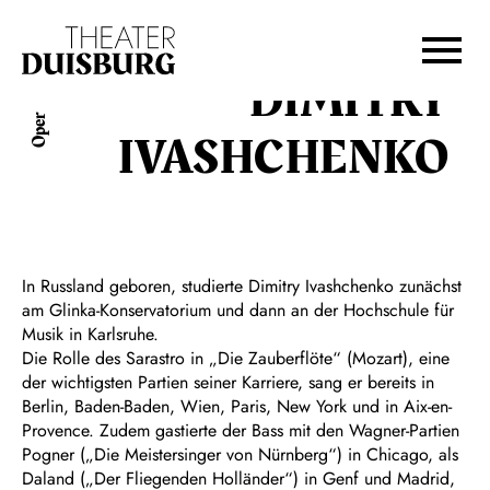
Zur Hauptnavigation springen
Zum Hauptinhalt springen
Zum Footer springen
DIMITRY
Oper
IVASHCHENKO
In Russland geboren, studierte Dimitry Ivashchenko zunächst
am Glinka-Konservatorium und dann an der Hochschule für
Musik in Karlsruhe.
Die Rolle des Sarastro in „Die Zauberflöte“ (Mozart), eine
der wichtigsten Partien seiner Karriere, sang er bereits in
Berlin, Baden-Baden, Wien, Paris, New York und in Aix-en-
Provence. Zudem gastierte der Bass mit den Wagner-Partien
Pogner („Die Meistersinger von Nürnberg“) in Chicago, als
Daland („Der Fliegenden Holländer“) in Genf und Madrid,