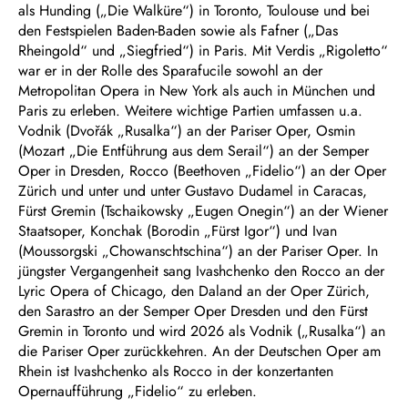
als Hunding („Die Walküre“) in Toronto, Toulouse und bei
den Festspielen Baden-Baden sowie als Fafner („Das
Rheingold“ und „Siegfried“) in Paris. Mit Verdis „Rigoletto“
war er in der Rolle des Sparafucile sowohl an der
Metropolitan Opera in New York als auch in München und
Paris zu erleben. Weitere wichtige Partien umfassen u.a.
Vodnik (Dvořák „Rusalka“) an der Pariser Oper, Osmin
(Mozart „Die Entführung aus dem Serail“) an der Semper
Oper in Dresden, Rocco (Beethoven „Fidelio“) an der Oper
Zürich und unter und unter Gustavo Dudamel in Caracas,
Fürst Gremin (Tschaikowsky „Eugen Onegin“) an der Wiener
Staatsoper, Konchak (Borodin „Fürst Igor“) und Ivan
(Moussorgski „Chowanschtschina“) an der Pariser Oper. In
jüngster Vergangenheit sang Ivashchenko den Rocco an der
Lyric Opera of Chicago, den Daland an der Oper Zürich,
den Sarastro an der Semper Oper Dresden und den Fürst
Gremin in Toronto und wird 2026 als Vodnik („Rusalka“) an
die Pariser Oper zurückkehren. An der Deutschen Oper am
Rhein ist Ivashchenko als Rocco in der konzertanten
Opernaufführung „Fidelio“ zu erleben.