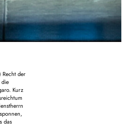
) Recht der
 die
garo. Kurz
sreichtum
ienstherrn
esponnen,
s das