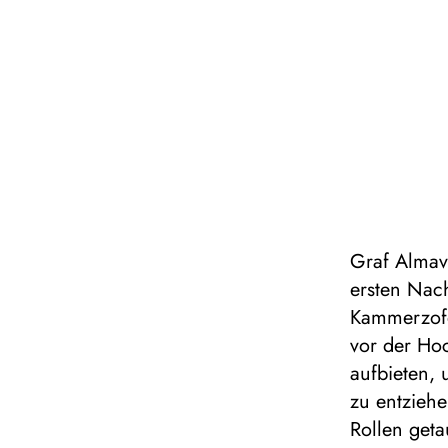
Graf Almav
ersten Nach
Kammerzofe
vor der Ho
aufbieten,
zu entzieh
Rollen get