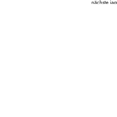
nächste jag
Nach einer
Wolfgang A
Ponte in ih
lebenskluge
Frische ein
Dauer: ca
In italien
Empfohlen
Opera buf
Libretto v