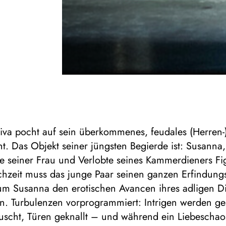
iva pocht auf sein überkommenes, feudales (Herren-
t. Das Objekt seiner jüngsten Begierde ist: Susanna,
 seiner Frau und Verlobte seines Kammerdieners Fi
chzeit muss das junge Paar seinen ganzen Erfindung
 um Susanna den erotischen Avancen ihres adligen D
en. Turbulenzen vorprogrammiert: Intrigen werden g
auscht, Türen geknallt – und während ein Liebeschao