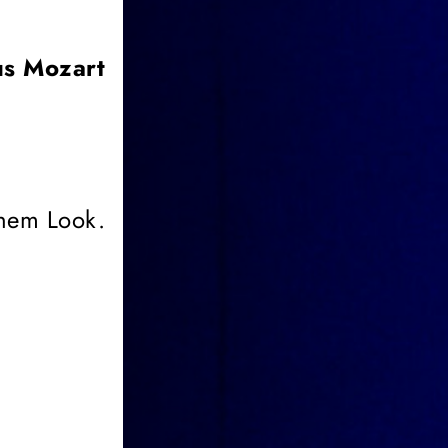
s Mozart
chem Look.