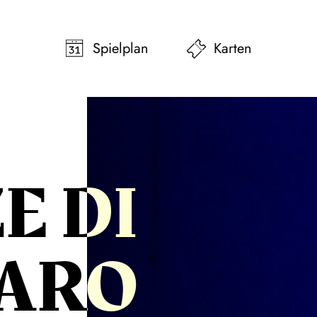
pringen
Zum Footer springen
Spielplan
Karten
E DI
GARO