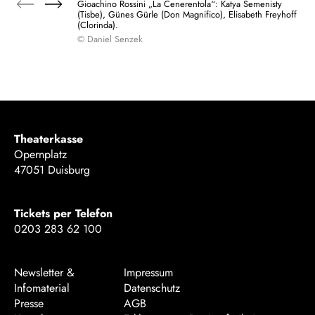
Gioachino Rossini „La Cenerentola“: Katya Semenisty
(Tisbe), Günes Gürle (Don Magnifico), Elisabeth Freyhoff
(Clorinda).
© Daniel Senzek
Theaterkasse
Opernplatz
47051 Duisburg
Tickets per Telefon
0203 283 62 100
Newsletter &
Impressum
Infomaterial
Datenschutz
Presse
AGB