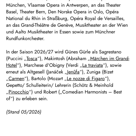
München, Vlaamse Opera in Antwerpen, an das Theater
Basel, Theater Bern, Den Norske Opera in Oslo, Opéra
National du Rhin in Straßburg, Opéra Royal de Versailles,
an das Grand-Théâtre de Genève, Musiktheater an der Wien
und Aalto Musiktheater in Essen sowie zum Münchner
Rundfunkorchester.
In der Saison 2026/27 wird Günes Gürle als Sagrestano
(Puccini „
Tosca
“), Makintosh (Abraham „
Märchen im Grand-
Hotel
“), Marchese d'Obigny (Verdi „
La traviata
“), sowie
erneut als Altgesell (Janáček „
Jenůfa
“), Zuniga (Bizet
„
Carmen
“), Bartolo (Mozart „
Le nozze di Figaro
“),
Gepetto/ Schulleiterin/ Lehrerin (Schötz & Meinhold
„
Pinocchio
“) und Robert („Comedian Harmonists – Best
of“) zu erleben sein.
(Stand 05/2026)